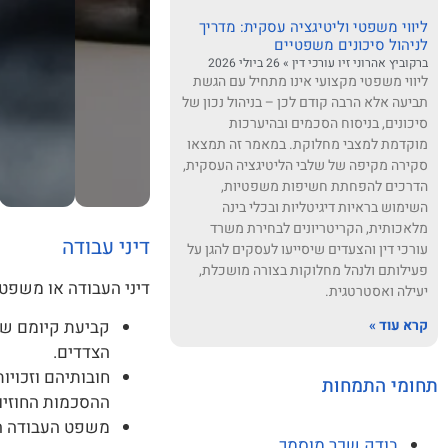
ליווי משפטי וליטיגציה עסקית: מדריך
לניהול סיכונים משפטיים
ברקוביץ אהרוני זיו עורכי דין
26 ביולי 2026
ליווי משפטי מקצועי אינו מתחיל עם הגשת
תביעה אלא הרבה קודם לכן – בניהול נכון של
סיכונים, בניסוח הסכמים ובהיערכות
מוקדמת למצבי מחלוקת. במאמר זה תמצאו
סקירה מקיפה של שלבי הליטיגציה העסקית,
הדרכים להפחתת חשיפות משפטיות,
השימוש בראיות דיגיטליות ובכלי בינה
מלאכותית, הקריטריונים לבחירת משרד
דיני עבודה
עורכי דין והצעדים שיסייעו לעסקים להגן על
פעילותם ולנהל מחלוקות בצורה מושכלת,
דיני העבודה או משפט
יעילה ואסטרטגית.
קרא עוד »
קביעת קיומם של
הצדדים.
חובותיהם וזכויו
תחומי התמחות
ההסכמות החוזיות
משפט העבודה הק
בודק שכר מוסמך