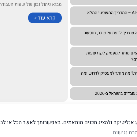
מבוא ניהול נכון של שעות העבודה 
זכויות עובדים בעידן ה-AI – המדריך המשפטי המלא
קרא עוד »
ה שצריך לדעת על שכר, חופשה
 המשפחה 2026: האם מותר למעסיק לקזז שעות
ם?
ית? מה מותר למעסיק לדרוש ומה
בדים בישראל ב-2026
11
10
9
8
7
6
5
4
3
2
1
ע אנליטיקה ולהציג תכנים מותאמים. באפשרותך לאשר הכל או לבח
רת נגישות
תנאים ומדיניות