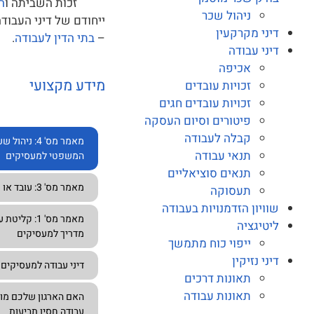
זכות השביתה ו
ה
ניהול שכר
ייחודם של דיני העבוד
דיני מקרקעין
–
בתי הדין לעבודה
.
דיני עבודה
אכיפה
מידע מקצועי
זכויות עובדים
זכויות עובדים חגים
פיטורים וסיום העסקה
קבלה לעבודה
מאמר מס' 4: 
תנאי עבודה
המשפטי למעסיקים
תנאים סוציאליים
מאמר מס' 3: עובד או קבלן עצמאי – המבחנים המשפטיים
תעסוקה
שוויון הזדמנויות בעבודה
מאמר מס' 1
ליטיגציה
מדריך למעסיקים
ייפוי כוח מתמשך
דיני נזיקין
דיני עבודה למעסיקים
תאונות דרכים
תאונות עבודה
האם הארגון שלכם מוג
עבודה חסין תביעות