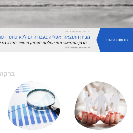
חוות דעת מומחה בליטיגציה מסחרית – מתי היא יכולה להכריע את התיק?
חוות דעת מומחה בליטיגציה מסחרית – מתי היא יכולה להכריע את התיק? חוות דעת מומחה בליטיגציה מסחרית עשויה...
05 יולי 2026
עדכוני דיני עבודה יולי 2026: חמש התפתחויות שכל מעסיק צריך להכיר
חוזר מעסיקים | יולי 2026 יולי 2026 הביא עמו שינויי חקיקה, תקנות חדשות ופסיקה חשובה. חלק מהעדכונים מחייב...
02 אוגוסט 2026
מבחן התוצאה: אפליה בעבודה גם ללא כוונה - פ
חדשות האתר
מבחן התוצאה: מתי החלטת מעסיק תיחשב מפלה גם ללא כוונה להפלות? על פסיקת בית הדין הארצי לעבודה...
02 אוגוסט 2026
מוסר ואלגוריתם: האם עורך דין רשאי להיעזר ב-AI לכתיבת טיעון משפטי?
בשנים האחרונות הפכה הבינה המלאכותית (AI) מכלי ניסיוני לטכנולוגיה שנמצאת בלב העשייה המשפטית. מערכות כמו...
26 יולי 2026
ליווי משפטי וליטיגציה עסקית: מדריך לניהול ס
ברקוב
ליווי משפטי מקצועי אינו מתחיל עם הגשת תביעה אלא הרבה קודם לכן – בניהול נכון של סיכונים, בניסוח הסכמים...
26 יולי 2026
מהפכת ה-AI במשרדי עורכי דין: איך לשלב כלים חכמים 
הבינה המלאכותית משנה במהירות את הדרך שבה ארגונים עובדים, וגם עולם המשפט אינו נשאר מאחור. אם בעבר עורכי...
26 יולי 2026
עובדי הפלטפורמות הדיגיטליות – מעמד משפטי
עובדי הפלטפורמות הדיגיטליות – מעמד משפטי בחינת השאלה: האם שליחי וולט ושירותים דומים הם...
19 יולי 2026
אשם תורם מול אחריות מוחלטת
אשם תורם מול אחריות מוחלטת המתח שבין הגנת הנפגע לאחריות המזיק – עיון במשפט הישראלי דיני...
19 יולי 2026