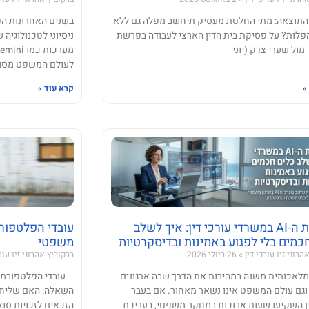
וצאה: מתי החלטת מעסיק תיחשב מפלה גם ללא
הפלות? על פסיקת בית הדין הארצי לעבודה בפרשת
ניסיוני לטכנולוגי
מול שערי צדק (יוני
לעולם המשפט מסוגל
»
קרא עוד »
מהפכת ה-AI במשרדי עורכי דין: איך לשלב
עובדי הפלטפורמ
כמים בלי לפגוע באמינות ובדיסקרטיות
משפטי
הרוני זיו עורכי דין
26 ביולי 2026
ברקוביץ אהרוני זיו עור
מלאכותית משנה במהירות את הדרך שבה ארגונים
עובדי הפלטפורמות
 וגם עולם המשפט אינו נשאר מאחור. אם בעבר
השאלה: האם שליחי ו
ין השקיעו שעות ארוכות במחקר משפטי, בעריכת