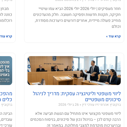
חוזר מעסיקים | יולי 2026 יולי 2026 הביא עמו שינויי
מבחן הת
חקיקה, תקנות חדשות ופסיקה חשובה. חלק מהעדכונים
כוונה ל
מחייב פעולה מיידית, אחרים דורשים היערכות מסודרת,
רוכלומר 
וכולם
קרא עוד »
קרא עוד 
ליווי משפטי וליטיגציה עסקית: מדריך לניהול
סיכונים משפטיים
כלים ח
ברקוביץ אהרוני זיו עורכי דין
26 ביולי 2026
ברקוביץ א
ליווי משפטי מקצועי אינו מתחיל עם הגשת תביעה אלא
הבינה ה
הרבה קודם לכן – בניהול נכון של סיכונים, בניסוח הסכמים
עובדים,
ובהיערכות מוקדמת למצבי מחלוקת. במאמר זה
עורכי ד