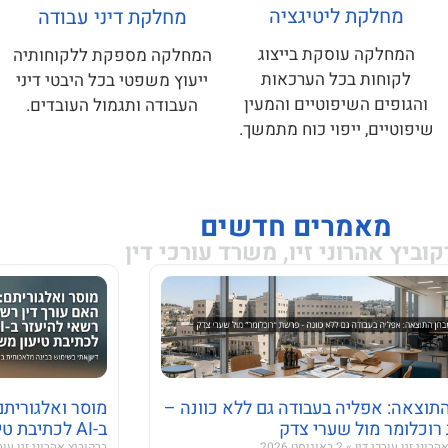
מחלקת ליטיגציה
מחלקת דיני עבודה
המחלקה עוסקת בייצוג
המחלקה מספקת ללקוחותיה
 ברקוביץ אהרוני זיו
לקוחות בכל הערכאות
ייעוץ משפטי בכל היבטי דיני
והגופים השיפוטיים והמעין
העבודה ותגמול העובדים.
שיפוטיים, ייפוי כוח מתמשך.
מאמרים חדשים
קוביץ אהרוני זיו, משרד עורכי דין
תוצאה: אפליה בעבודה גם ללא כוונה –
מוסר ואלגוריתם
וכלומר מול שערי צדק
ב-AI לכתיבת טיעון משפטי?
הרוני זיו עורכי דין
2 באוגוסט 2026
ברקוביץ אהרוני זיו עור