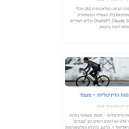
בשנים האחרונות הפכה הבינה המלאכותית (AI) מכלי
ה שנמצאת בלב העשייה המשפטית.
מערכות כמו ChatGPT, Claude, Gemini וכלים ייעודיים
ות לנסח טיוטות,
ות הדיגיטליות – מעמד
כי דין
19 ביולי 2026
 הדיגיטליות – מעמד משפטי בחינת
ולט ושירותים דומים הם "עובדים"
הזכאים לזכויות סוציאליות? 1. הרקע: כלכלת הפלטפורמות