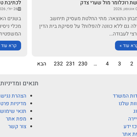
ת רוכלומר מול שערי צדק
לכתיבת טי
 2026
26 יולי, 2026
ן התוצאה: מתי החלטת מעסיק תיחשב
ה גם ללא כוונה להפלות? על פסיקת בית הדין
מכלי ניסיו
צי לעבודה...
המשפטית. 
רא עוד »
קרא עוד 
2
3
4
…
230
231
232
הבא
תנאים ומדיניות
ות המשרד
הצהרת נגישו
ות שלנו
מדיניות פרטי
ג
תנאי שימוש
ירה
מפת אתר
ז ידע
צור קשר
ת אתר