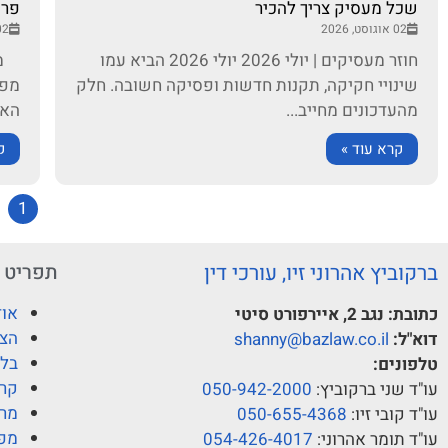
שכל מעסיק צריך להכיר
פרש
02 אוגוסט, 2026
02 אוגוסט,
חוזר מעסיקים | יולי 2026 יולי 2026 הביא עמו
מבח
שינויי חקיקה, תקנות חדשות ופסיקה חשובה. חלק
מפל
מהעדכונים מחייב...
האר
קרא עוד »
ק
1
ברקוביץ אהרוני זיו, עורכי דין
תפריט
אוד
כתובת:
נגב 2, איירפורט סיטי
הצו
דוא"ל:
shanny@bazlaw.co.il
בלו
טלפונים:
קרי
עו"ד שני ברקוביץ:
050-942-2000
מרכ
עו"ד קובי זיו:
050-655-4368
מפ
עו"ד תומר אהרוני:
054-426-4017