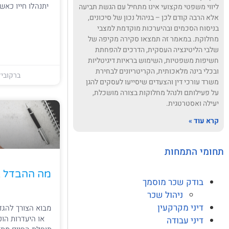
יתנהלו חייו כאש
ליווי משפטי מקצועי אינו מתחיל עם הגשת תביעה
אלא הרבה קודם לכן – בניהול נכון של סיכונים,
בניסוח הסכמים ובהיערכות מוקדמת למצבי
מחלוקת. במאמר זה תמצאו סקירה מקיפה של
שלבי הליטיגציה העסקית, הדרכים להפחתת
חשיפות משפטיות, השימוש בראיות דיגיטליות
ובכלי בינה מלאכותית, הקריטריונים לבחירת
ברקוביץ
משרד עורכי דין והצעדים שיסייעו לעסקים להגן
על פעילותם ולנהל מחלוקות בצורה מושכלת,
יעילה ואסטרטגית.
קרא עוד »
תחומי התמחות
מה ההבדל בין
בודק שכר מוסמך
ניהול שכר
דיני מקרקעין
מבוא הצורך להגד
או היעדרות הופ
דיני עבודה