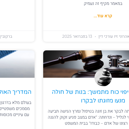
במאמר מקיף זה נעמיק
קרא עוד...
הרוני זיו עורכי דין
13 בפברואר 2025
ברקוביץ 
יפוי כוח מתמשך: בנות של חולה
המדריך האולט
מנעו מזוגתו לבקרו
בעולם מלא בז'רגון
מסמכים משפטיים י
 לבקר את בן זוגה בטיפול נמרץ הגישה תביעה
עם עיניים מכוסות.
 לגליל – ונדחתה: "אדם במצב פגיע זקוק להגנה
 רצונו של אדם – כבודו" בבית המשפט