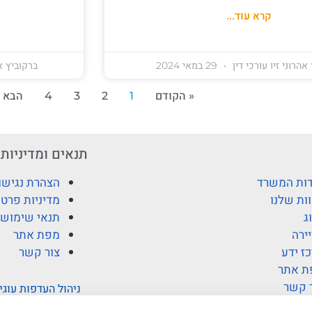
קרא עוד...
אהרוני זיו עורכי דין
29 במאי 2024
ברקוביץ אה
« הקודם
1
2
3
4
הבא »
תנאים ומדיניות
ות המשרד
הצהרת נגישו
ות שלנו
מדיניות פרטי
ג
תנאי שימוש
ירה
מפת אתר
ז ידע
צור קשר
ת אתר
 קשר
ניהול העדפות עוגי