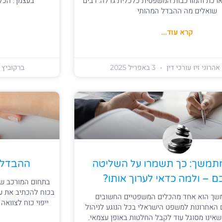
רכת והמורכבות המשפטית־כלכלית גדלה. רבים
בעצמך. הכלי
שואלים מה ההבדל המהותי
קרא עוד...
אהרוני זיו עורכי דין
3 באפריל 2025
ברקוביץ א
 מתמשך: כך תשמרו על השליטה
ההבדל ב
 – ולמה כדאי לערוך אותו?
בתחום המורכב של 
בכוח להכתיב את ע
תמשך הוא אחד מהכלים המשפטיים החשובים
ייפוי כוח לצוואה
 האחרונות למשפט הישראלי בכל הנוגע לניהול
 שאינו מסוגל עוד לקבל החלטות באופן עצמאי.