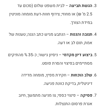
ת תביעה
– לבית משפט שלום (סכום עד
2. מ’ ₪) או מחוזי; צירוף חוות‑דעת מומחה מוניטין
ת הצורך.
ה והגנות
– הנתבע מגיש כתב הגנה; טענות של
 תום לב או דעה.
ע דיון מקדמי
– ניסיון גישור; כ‑35 % מהתיקים
ימים בפיצוי והסרת פוסט.
 הוכחות
– חקירת מפיץ, מומחה מדידה
טלית, בדיקת כוונת פגיעה.
קה
– פיצוי כספי, צו מניעה מתמשך, חיוב
 פרסום התנצלות.