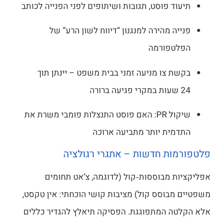
ד פוסט, תגובות ושיתופים לפני הפנייה לכותב
ה מהירה למנגנון “דיווח לשון הרע” של
טפורמה
 צו מניעה זמני בבית משפט – יינתן תוך
שיקול PR: האם פוסט התנצלות פומבי משרת את
ית יותר מתביעה ארוכה
ות חדשות – אתגרי רגולציה
 מבוססות‑קול (לדוגמה, צ’אט תחומים
בוסס קול) מציבות קושי הוכחתי: אין טקסט,
ה המתפוגגת. הפסיקה תיאלץ להגדיר כללים