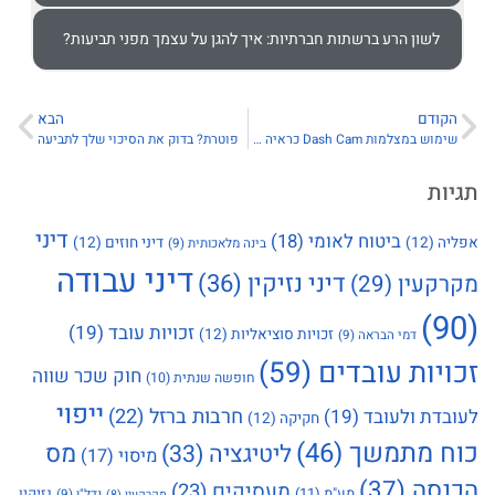
ע ברשתות חברתיות: איך להגן על עצמך מפני תביעות?
הבא
שימוש במצלמות Dash Cam כראיה בתאונות דרכים
פוטרת? בדוק את הסיכוי שלך לתביעה
דיני
יטוח לאומי
(18)
דיני חוזים
(12)
בינה מלאכותית
(9)
דיני עבודה
דיני נזיקין
(36)
(29
זכויות עובד
(19)
זכויות סוציאליות
(12)
הבראה
(9)
עובדים
(59)
חוק שכר שווה
חופשה שנתית
(10)
ייפוי
חרבות ברזל
(22)
ובד
(19)
חקיקה
(12)
משך
(46)
מס
ליטיגציה
(33)
מיסוי
(17)
מעסיקים
(23)
מע"מ
(11)
נזיקין
נדל"ן
(9)
מקרקעין
(8)