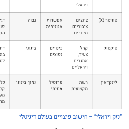
ויראלי
ציוצים
אפשרות
גבוה
דגל “תוכן
ציבוריים
אנונימית
פוגעני”,
מיידיים
הסתרת ציוצים
קהל
כינויים
בינוני
דיווח מהיר,
צעיר,
נפוצים
בוט אוטומטי
אתגרים
לסינון קללות
ויראליים
רשת
פרופיל
נמוך‑בינוני
כללי קהילה
מקצועית
אמיתי
קפדניים,
מערכת אכיפה
מהירה
אלי” – חישוב פיצויים בעולם דיגיטלי