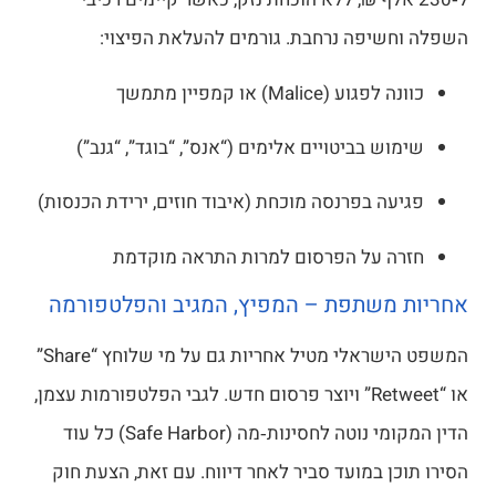
יפה נרחבת. גורמים להעלאת הפיצוי:
 (Malice) או קמפיין מתמשך
ש בביטויים אלימים (“אנס”, “בוגד”, “גנב”)
ה בפרנסה מוכחת (איבוד חוזים, ירידת הכנסות)
 על הפרסום למרות התראה מוקדמת
משתפת – המפיץ, המגיב והפלטפורמה
המשפט הישראלי מטיל אחריות גם על מי שלוחץ “Share”
או “Retweet” ויוצר פרסום חדש. לגבי הפלטפורמות עצמן,
הדין המקומי נוטה לחסינות‑מה (Safe Harbor) כל עוד
ן במועד סביר לאחר דיווח. עם זאת, הצעת חוק