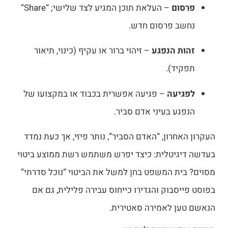
ום
– העלאת תוכן המגיע לצד שלישי; “Share”
ב פרסום חדש.
 הנפגע
– זיהוי ברור או עקיף (כינוי, תיאור
ד).
יעה
– פגיעה אפשרית בכבוד או במקצועו של
ע בעיני אדם סביר.
חרון, “האדם הסביר”, נותר פיזי, אך כעת נמדד
גיטלית: כיצד יפרש משתמש רשת ממוצע ביטוי
ת המשפט בחן למשל את הביטוי “נוכל סדרתי”
סבוק והגדירו כייחוס עבירה פלילית, גם אם
ן לאמירה סאטירית.