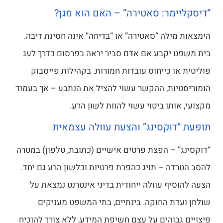
מר: סאטירה” – האם הוא מגן?
ילה “סאטירה” או “בדיחה” אינה חסינת דיבה.
יקבע אם אדם סביר יראה בפרסום כדרך לעג
ו כייחוס עובדות חמורות. בקהילות פייסבוק
ות, ההקשר עשוי להציל את הנתבע – אך בעמוד
תו ביטוי עשוי להוות לשון הרע.
וקסינג” והצעת עוולה עצמאית
 – הפצת פרטים אישיים (כתובת, טלפון) במטרה
ה – תויג כהפרת פרטיות וכלשון הרע גם יחד.
יף עוולה ייחודית בדיני אינטרנט נמצאת על
ת החוקה. בינתיים, בתי המשפט מעניקים
בוהים על עצם חשיפת המידע, ללא צורך להוכיח