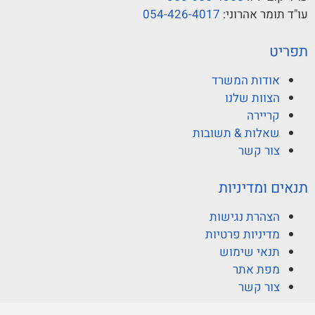
רוני:
054-426-4017
 המשרד
שלנו
 & תשובות
שר
יניות
 נגישות
ת פרטיות
שימוש
תר
שר