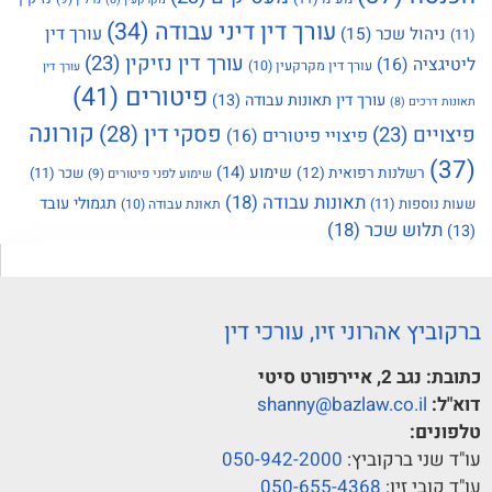
עורך דין דיני עבודה
(34)
עורך דין
כר
(15)
עורך דין נזיקין
(23)
עורך דין מקרקעין
(10)
עורך דין
פיטורים
(41)
עורך דין תאונות עבודה
(13)
קורונה
פסקי דין
(28)
פיצויי פיטורים
(16)
שימוע
(14)
ת רפואית
(12)
שכר
(11)
שימוע לפני פיטורים
(9)
תאונות עבודה
(18)
תגמולי עובד
(
תאונת עבודה
(10)
כר
(18)
וני זיו, עורכי דין
shanny@bazlaw.c
קוביץ:
050-942-2000
:
050-655-4368