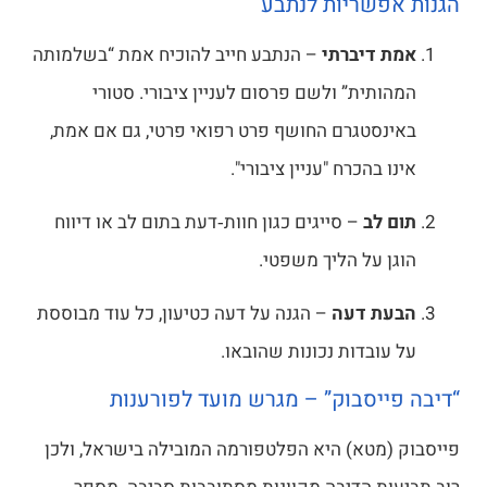
פשריות לנתבע
 דיברתי
– הנתבע חייב להוכיח אמת “בשלמותה
תית” ולשם פרסום לעניין ציבורי. סטורי
סטגרם החושף פרט רפואי פרטי, גם אם אמת,
 בהכרח "עניין ציבורי".
לב
– סייגים כגון חוות‑דעת בתום לב או דיווח
 על הליך משפטי.
ת דעה
– הגנה על דעה כטיעון, כל עוד מבוססת
ובדות נכונות שהובאו.
יסבוק” – מגרש מועד לפורענות
מטא) היא הפלטפורמה המובילה בישראל, ולכן