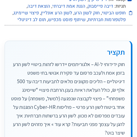
בה פייסבוק
,
הגנת אמת דיברתי
,
הוצאת דיבה
,
טוי
,
חוק לשון הרע
,
לשון הרע אונליין
,
פיצוי שיימינג
,
ת חברתיות
,
שיתוף פוסט מכפיש
,
תום לב דיגיטלי
חוק ידידותי ל‑AI – אלגוריתמים יידרשו לזהות ביטויי לשון הרע
 ולעכב פרסום עד סקירת אנושי.בתי משפט
דיגיטליים – הליכים מקוונים מלאים לתביעות דיבה עד 500
ולל העלאת ראיות בענן.הרחבת פיצויי “שיימינג
 – פיצוי לקבוצה שנפגעה (למשל, משפחה) על פוסט
אחד.ביטוח לשון הרע פרטי – פוליסות Cyber‑HR המגנות על
פרסום לא מכוון. לשון הרע ברשתות חברתיות: איך
עצמך מפני תביעות? קרא עוד » איך מזהים לשון הרע
ט?