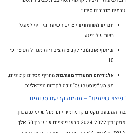
ת הדיבהּ מקוונות מסתובבות סביבה. מספר
ירים סיכון:
ים משותפים
יוצרים חשיפה מיידית למעגלי
של נפגע.
ף אוטומטי
לקבוצות ציבוריות מגדיל תפוצה פי
ריתם המעודד מעורבות
מחריף מסרים קיצוניים,
 “פוסט כועס” זוכה לקידום ווויראליות.
יימינג” – מגמות קביעת סכומים
 נוקטים קו מחמיר יותר מול שיימינג מכוון.
פסקי דין 2022‑2024 קבעו פיצויים שנעו בין 50 אלף
2 אלף ₪, ללא הוכחת נזק, כאשר קיימים רכיבי