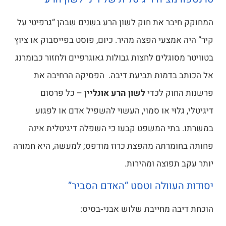
בר את חוק לשון הרע בשנים שבהן “גרפיטי על
אמצעי הפצה מהיר. כיום, פוסט בפייסבוק או ציוץ
סוגלים לחצות גבולות גאוגרפיים ולחזור כבומרנג
 בדמות תביעת דיבה. הפסיקה הרחיבה את
חוק לכדי
לשון הרע אונליין
– כל פרסום
לוּי או סמוי, העשוי להשפיל אדם או לפגוע
תי המשפט קבעו כי השפלה דיגיטלית אינה
ומרתה מהפצת כרוז מודפס; למעשה, היא חמורה
תפוצה וּמהירות.
עוולה וטסט “האדם הסביר”
ה מחייבת שלוש אבני‑בסיס: