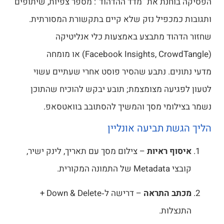
חנת את “מדד ההדהוד”: מספר צפיות, שיתופים
מכפיל נזק שלא קיים בתקשורת המסורתית.
וד מתבצע באמצעות כלי אנליטיקה
(Facebook Insights, CrowdTangle) או מומחה
ים. נתבע שהסיר פוסט אחרי שעתיים עשוי
יעה מצומצמת; תובע יבקש להוכיח שהתוכן
ומי מסך והמשיך להסתובב בוואטסאפ.
ת תביעה אונליין
ף ראיות
– צילום מסך עם תאריך, לינק ישיר,
מונה המקורית.
ב התראה
– דרישה ל‑Down & Delete +
לות.