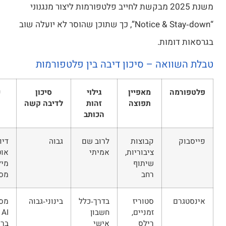
משנת 2025 מבקשת לחייב פלטפורמות ליצור מנגנוני
“Notice & Stay‑down”, כך שתוכן שהוסר לא יועלה שוב
ומות.
ואה – סיכון דיבה בין פלטפורמות
מה
מאפיין
גילוי
סיכון
כלי ניטור
תפוצה
זהות
לדיבה קשה
פנימיים
הכותב
קבוצות
לרוב שם
גבוה
דיווח, חסימה
ציבוריות,
אמיתי
אוטומטית של
שיתוף
מילים
רחב
מסוימות
ם
סטוריז
בדרך‑כלל
בינוני‑גבוה
מסנני תוכן,
זמניים,
חשבון
AI לניטור
רילס
אישי
בריונות