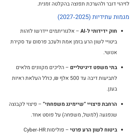
בר ולהערכת תפוצה בהקלטה זמנית.
 (2025‑2027)
ידידותי ל‑AI
– אלגוריתמים יידרשו לזהות
יי לשון הרע בזמן אמת ולעכב פרסום עד סקירת
י.
משפט דיגיטליים
– הליכים מקוונים מלאים
לתביעות דיבה עד 500 אלף ₪, כולל העלאת ראיות
.
ת פיצויי “שיימינג משפחתי”
– פיצוי לקבוצה
עה (למשל, משפחה) על פוסט אחד.
ח לשון הרע פרטי
– פוליסות Cyber‑HR