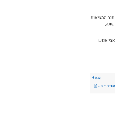
תנה המציאות
ונה,
אבי אנוש
הבא
קידום שכר שווה לנשים וגברים במקום העבודה – מדריך למעסיק/ה