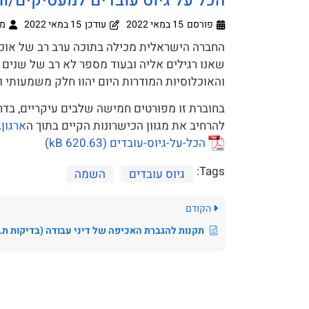
הכל על גיוס עובדים למעסיקים/ו
פורסם
15 במאי 2022
עודכן
15 במאי 2022
מ
החברה הישראלית מכילה בתוכה ערב רב של אוכל
שאנו רגילים אליה ובעוד מספר לא רב של שנים 
והאוכלוסיות המודרות היום יהוו חלק משמעותי ו
בחוברת זו מפורטים חמישה שלבים עיקריים, בדרך
להרחיב את מגוון הכישרונות הקיים בתוך ה
ארגון
.
הכל-על-גיוס-עובדים
Tags:
גיוס עובדים
השמה
הקודם
תקנות להגברת האכיפה של דיני עבודה (בדיקות תקופתיות בידי בודק שכר מוסמך), התשע"ב – 2012