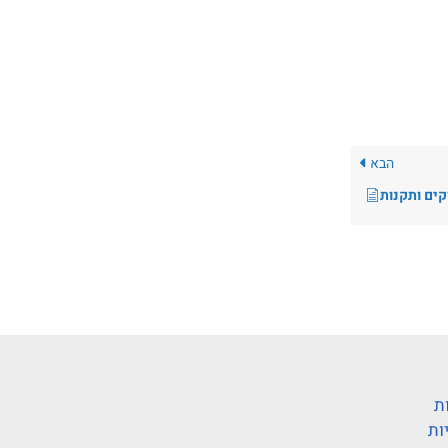
הבא
קים ותקנות
ת
ות