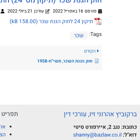
חוק הגנת שכר (תיקון מס' 24) התשס"ח – 2008
פורסם
16 באפריל 2022
עודכן
21 ביולי 2022
תיקון 24 לחוק הגנת שכר
Tags:
שכר
הקודם
חוק הגנת השכר, תשי"ח-1958
ברקוביץ אהרוני זיו, עורכי דין
תפריט
אוד
כתובת:
נגב 2, איירפורט סיטי
הצו
דוא"ל:
shanny@bazlaw.co.il