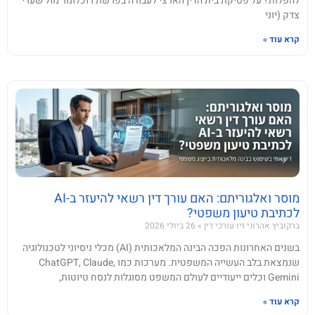
להפלות? על פסיקת בית הדין הארצי לעבודה בפרשת רוכלומר מול שערי
צדק (יוני
קרא עוד »
מוסר ואלגוריתם: האם עורך דין רשאי להיעזר ב-AI
לכתיבת טיעון משפטי?
ברקוביץ אהרוני זיו עורכי דין
26 ביולי 2026
בשנים האחרונות הפכה הבינה המלאכותית (AI) מכלי ניסיוני לטכנולוגיה
שנמצאת בלב העשייה המשפטית. מערכות כמו ChatGPT, Claude,
Gemini וכלים ייעודיים לעולם המשפט מסוגלות לנסח טיוטות,
קרא עוד »