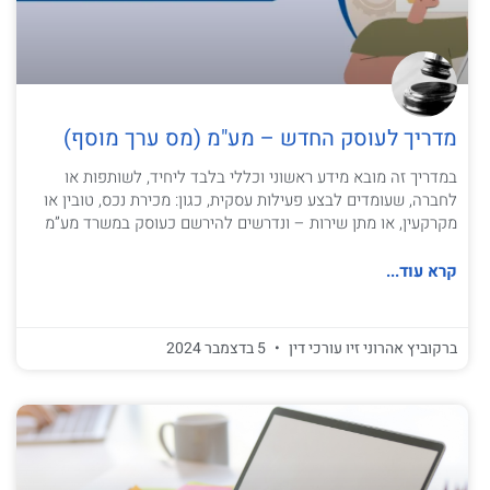
מדריך לעוסק החדש – מע"מ (מס ערך מוסף)
במדריך זה מובא מידע ראשוני וכללי בלבד ליחיד, לשותפות או
לחברה, שעומדים לבצע פעילות עסקית, כגון: מכירת נכס, טובין או
מקרקעין, או מתן שירות – ונדרשים להירשם כעוסק במשרד מע”מ
קרא עוד...
ברקוביץ אהרוני זיו עורכי דין
5 בדצמבר 2024