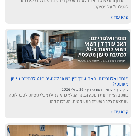
מבחן התוצאה: מתי החלטת מעסיק תיחשב מפלה גם ללא כוונה
להפלות? על פסיקת
קרא עוד »
מוסר ואלגוריתם: האם עורך דין רשאי להיעזר ב-AI לכתיבת טיעון
משפטי?
ברקוביץ אהרוני זיו עורכי דין
26 ביולי 2026
בשנים האחרונות הפכה הבינה המלאכותית (AI) מכלי ניסיוני לטכנולוגיה
שנמצאת בלב העשייה המשפטית. מערכות כמו
קרא עוד »