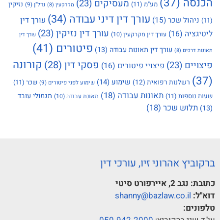
הכנסה
(37)
מעסיקים
(23)
מע"מ
(11)
נזיקין
נדל"ן
(9)
מקרקעין
(8)
עורך דין דיני עבודה
(34)
עורך דין
ניהול שכר
(15)
(11)
עורך דין נזיקין
(23)
ליטיגציה
(16)
עורך דין מקרקעין
(10)
עורך דין
פיטורים
(41)
עורך דין תאונות עבודה
(13)
תאונות דרכים
(8)
קורונה
פסקי דין
(28)
פיצויים
(23)
פיצויי פיטורים
(16)
(37)
שימוע
(14)
רשלנות רפואית
(12)
שכר
(11)
שימוע לפני פיטורים
(9)
תאונות עבודה
(18)
תגמולי עובד
שעות נוספות
(11)
תאונת עבודה
(10)
תלוש שכר
(18)
(13)
ברקוביץ אהרוני זיו, עורכי דין
כתובת:
נגב 2, איירפורט סיטי
דוא"ל:
shanny@bazlaw.co.il
טלפונים: