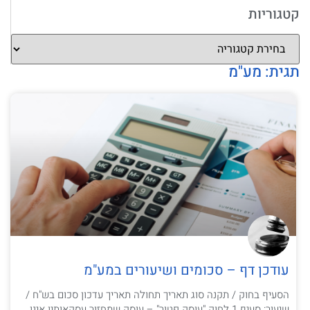
קטגוריות
תגית: מע"מ
עודכן דף – סכומים ושיעורים במע"מ
הסעיף בחוק / תקנה סוג תאריך תחולה תאריך עדכון סכום בש"ח /
שיעור: סעיף 1 לחוק "עוסק פטור" – עוסק שמחזור עסקאותיו אינו