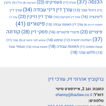
הכנסה
(37)
מעסיקים
(23)
מע"מ
(11)
נזיקין
נדל"ן
(9)
מקרקעין
(8)
עורך דין דיני עבודה
(34)
עורך דין
ניהול שכר
(15)
(11)
עורך דין נזיקין
(23)
ליטיגציה
(16)
עורך דין מקרקעין
(10)
עורך דין
פיטורים
(41)
עורך דין תאונות עבודה
(13)
תאונות דרכים
(8)
קורונה
פסקי דין
(28)
פיצויים
(23)
פיצויי פיטורים
(16)
(37)
שימוע
(14)
רשלנות רפואית
(12)
שכר
(11)
שימוע לפני פיטורים
(9)
תאונות עבודה
(18)
תגמולי עובד
שעות נוספות
(11)
תאונת עבודה
(10)
תלוש שכר
(18)
(13)
ברקוביץ אהרוני זיו, עורכי דין
כתובת:
נגב 2, איירפורט סיטי
דוא"ל:
shanny@bazlaw.co.il
טלפונים: