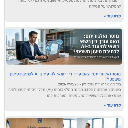
מבחן התוצאה: מתי החלטת מעסיק תיחשב מפלה גם ללא כוונה
להפלות? על פסיקת
קרא עוד »
מוסר ואלגוריתם: האם עורך דין רשאי להיעזר ב-AI לכתיבת טיעון
משפטי?
ברקוביץ אהרוני זיו עורכי דין
26 ביולי 2026
בשנים האחרונות הפכה הבינה המלאכותית (AI) מכלי ניסיוני לטכנולוגיה
שנמצאת בלב העשייה המשפטית. מערכות כמו
קרא עוד »