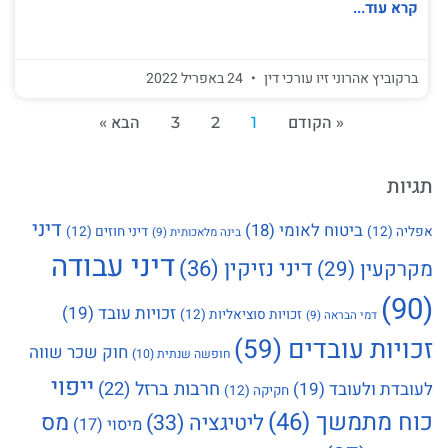
קרא עוד...
ברקוביץ אהרוני זיו עורכי דין
24 באפריל 2022
« הקודם
1
2
3
הבא »
תגיות
דיני
ביטוח לאומי
(18)
אפליה
(12)
דיני חוזים
(12)
בינה מלאכותית
(9)
דיני עבודה
דיני נזיקין
(36)
מקרקעין
(29)
(90)
זכויות עובד
(19)
זכויות סוציאליות
(12)
דמי הבראה
(9)
זכויות עובדים
(59)
חוק שכר שווה
חופשה שנתית
(10)
ייפוי
חרבות ברזל
(22)
לעובדת ולעובד
(19)
חקיקה
(12)
כוח מתמשך
(46)
מס
ליטיגציה
(33)
מיסוי
(17)