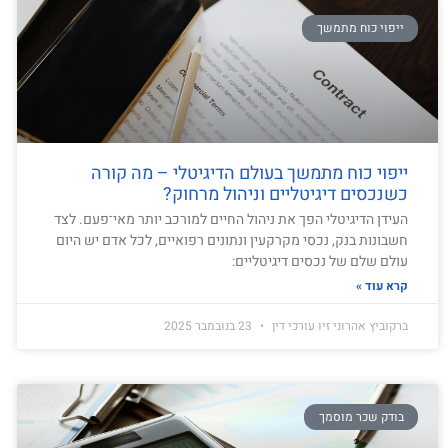
ייפוי כוח מתמשך
ייפוי כוח מתמשך בעולם הדיגיטלי – מה קורה
כשנכסים דיגיטליים וניהול מרחוק?
העידן הדיגיטלי הפך את ניהול החיים למורכב יותר מאי־פעם. לצד
חשבונות בנק, נכסי מקרקעין ונתונים רפואיים, לכל אדם יש היום
עולם שלם של נכסים דיגיטליים:
קרא עוד »
ברקוביץ אהרוני זיו עורכי דין
23 בנובמבר 2025
בודק שכר מוסמך