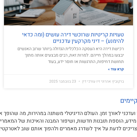
טעויות קריטיות שרוכשי דירה עושים (ומה כדאי
להימנע) – דיני מקרקעין עדכניים
רכישת דירה היא העסקה הכלכלית הגדולה ביותר שרוב האנשים
יבצעו במהלך חייהם. למרות זאת, רבים מבצעים אותה מתוך
תחושת דחיפות, התרגשות או חוסר ידע, בעוד
קרא עוד »
ברקוביץ אהרוני זיו עורכי דין
23 בנובמבר 2025
יימים
י ועדכני לאורך זמן. העולם הדיגיטלי משתנה במהירות, מה שהופך 
 מידע, הוספת תובנות חדשות, ושיפור המבנה והאיכות של המאמרי
צריכים לדעת על איך לשדרג מאמרים ולהפוך אותם שוב לאטרקטיבי