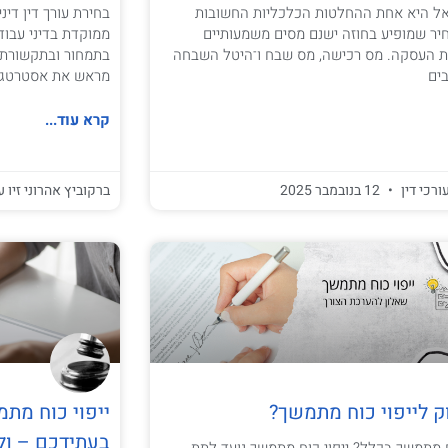
אל היא אחת ההחלטות הכלכליות החשובות
בחירת עורך דין די
חיר שמופיע בחוזה ישנם מסים משמעותיים
ממוקדת בדיני עבודה
ת העסקה. מס רכישה, מס שבח ו־היטל השבחה
בתמחור ובתקשורת. 
ים
מראש את אסטרטגיי
קרא עוד...
ורכי דין
12 בנובמבר 2025
ברקוביץ אהרוני זיו ע
 לייפוי כוח מתמשך?
ייפוי כוח מת
בעתידכם – ול
ח מתמשך בכלל? ייפוי כוח מתמשך נועד לתת