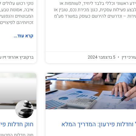
דע ראשוני וכללי בלבד ליחיד, לשותפות או
נזקי רכוש עלולים ל
צע פעילות עסקית, כגון: מכירת נכס, טובין או
איבה, אסונות טבע, 
שירות – ונדרשים להירשם כעוסק במשרד מע”מ
המבוטחים והנפגעים
זכויותיהם לפיצויים
קרא עוד...
ורכי דין
5 בדצמבר 2024
ברקוביץ אהרוני זיו ע
וחדלות פירעון: המדריך המלא
חוק חדלות פיר