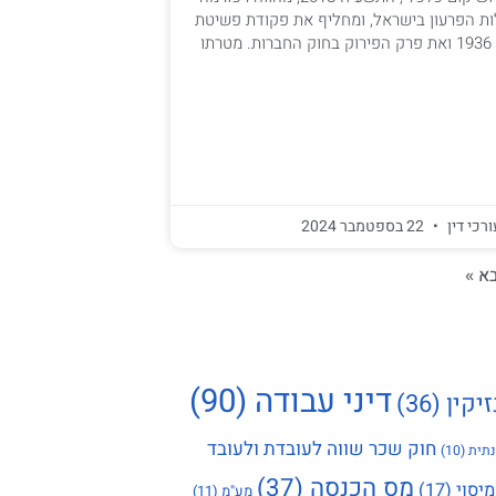
ת הפרעון בישראל, ומחליף את פקודת פשיטת
הרגל הישנה משנת 1936 ואת פרק הפירוק בחוק החברות. מטרתו
ורכי דין
22 בספטמבר 2024
א »
דיני עבודה
(90)
זיקין
(36)
חוק שכר שווה לעובדת ולעובד
תית
(10)
מס הכנסה
(37)
מיסוי
(17)
מע"מ
(11)