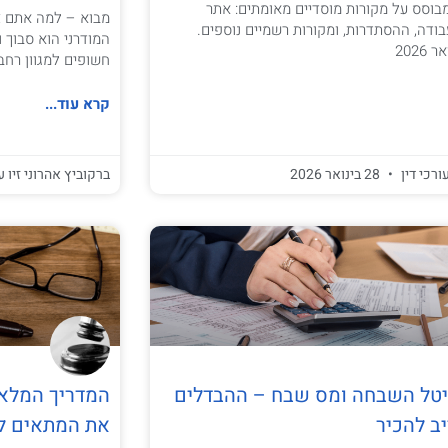
בוסס על מקורות מוסדיים מאומתים: אתר
מבוא – למה אתם צר
ודה, ההסתדרות, ומקורות רשמיים נוספים.
המודרני הוא סבוך ו
202
חשופים למגוון רחב
קרא עוד...
ורכי דין
28 בינואר 2026
ברקוביץ אהרוני זיו ע
יטל השבחה ומס שבח – ההבדלים
המדריך המלא ל
ב להכיר
את המתאים ל