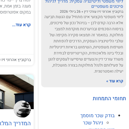
ליווי משפטי וליטיגציה עסקית: מדריך לניהול
מענה בזמן אמת, א
סיכונים משפטיים
במקום אפוטרופוס 
ברקוביץ אהרוני זיו עורכי דין
26 ביולי 2026
ליווי משפטי מקצועי אינו מתחיל עם הגשת תביעה
אלא הרבה קודם לכן – בניהול נכון של סיכונים,
קרא עוד...
בניסוח הסכמים ובהיערכות מוקדמת למצבי
מחלוקת. במאמר זה תמצאו סקירה מקיפה של
שלבי הליטיגציה העסקית, הדרכים להפחתת
חשיפות משפטיות, השימוש בראיות דיגיטליות
ובכלי בינה מלאכותית, הקריטריונים לבחירת
משרד עורכי דין והצעדים שיסייעו לעסקים להגן
ברקוביץ אהרוני זיו ע
על פעילותם ולנהל מחלוקות בצורה מושכלת,
יעילה ואסטרטגית.
קרא עוד »
תחומי התמחות
בודק שכר מוסמך
המדריך המלא
ניהול שכר