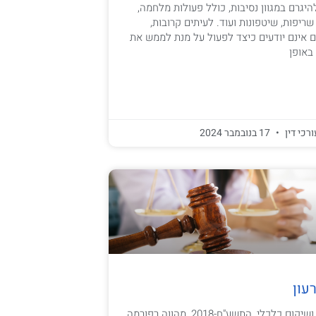
היגרם במגוון נסיבות, כולל פעולות מלחמה,
שריפות, שיטפונות ועוד. לעיתים קרובות,
 אינם יודעים כיצד לפעול על מנת לממש את
 באופן
ורכי דין
17 בנובמבר 2024
עון
חוק חדלות הפרעון ושיקום כלכלי, התשע"ח-2018, מהווה רפורמה