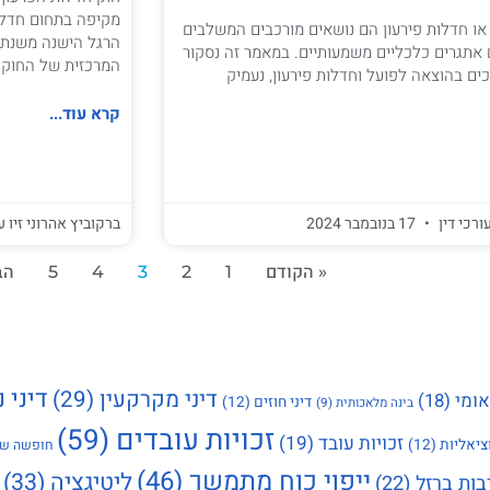
מקיפה בתחום חדלו
ה או חדלות פירעון הם נושאים מורכבים המשלבים
 אתגרים כלכליים משמעותיים. במאמר זה נסקור
המרכזית של החוק
ים בהוצאה לפועל וחדלות פירעון, נעמיק
קרא עוד...
ורכי דין
17 בנובמבר 2024
ברקוביץ אהרוני זיו ע
« הקודם
1
2
3
4
5
הב
דיני נ
דיני מקרקעין
(29)
אומי
(18)
דיני חוזים
(12)
בינה מלאכותית
(9)
זכויות עובדים
(59)
זכויות עובד
(19)
ציאליות
(12)
חופשה שנ
ייפוי כוח מתמשך
(46)
ליטיגציה
(33)
בות ברזל
(22)