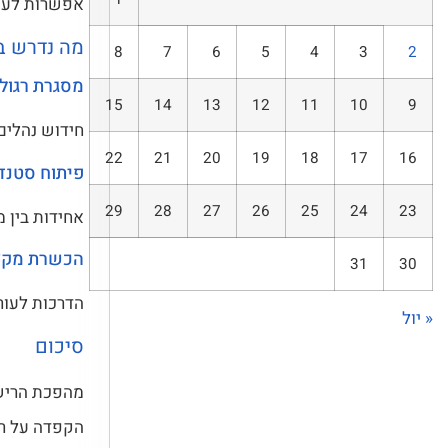
אפשרות לעסק
מה נדרש ב
8
7
6
5
4
3
2
מסגרת רגול
15
14
13
12
11
10
9
חידוש נהלים 
22
21
20
19
18
17
16
פיתוח סטנדר
29
28
27
26
25
24
23
אחידות בין מ
הכשרת מקצ
31
30
הדרכות לעורכ
« יול
סיכום
מהפכת הרישו
הקפדה על רג