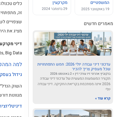
מקרקעין
המשפטיים
כלים טכנולוג
29 בדצמבר 2024
19 באוקטובר 2025
זה, מתפתחים
שצפויים לשנ
מאמרים חדשים
מציג את היתר
דיני מקרקעי
Contracts, Big Data, נכסי נדל״ן, 
למה המהפכ
עדכוני דיני עבודה יולי 2026: חמש התפתחויות
שכל מעסיק צריך להכיר
גידול בעסק
ברקוביץ אהרוני זיו עורכי דין
2 באוגוסט 2026
תקציר המשמעות המעשית של עדכוני דיני עבודה
2026 אינה מסתכמת בקריאת החקיקה. דיני עבודה
השוק הנדל״ני
יולי
מגוונות דור
קרא עוד »
דיגיטליזצי