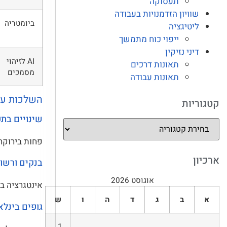
תעסוקה
שוויון הזדמנויות בעבודה
ביומטריה
ליטיגציה
ייפוי כוח מתמשך
דיני נזיקין
AI לזיהוי
תאונות דרכים
מסמכים
תאונות עבודה
השלכות על
קטגוריות
שינויים בתפ
פחות בירוקרט
ארכיון
בנקים ורשוי
אוגוסט 2026
אינטגרציה בין
א
ב
ג
ד
ה
ו
ש
גופים בינלא
1