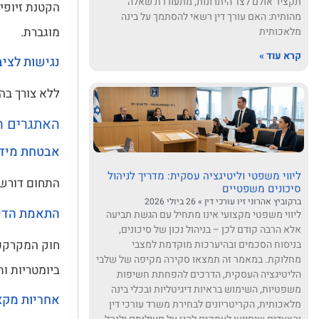
תקציר אולם לצד היתרונות, מתעוררת שאלה
הקטנת זיופי
מהותית: האם עורך דין רשאי להסתמך על בינה
מוגברת.
מלאכותית
קרא עוד »
נגישות לציב
ללא צורך בהג
האתגרים ה
אבטחת מידע
ליווי משפטי וליטיגציה עסקית: מדריך לניהול
התחום דורש 
סיכונים משפטיים
ברקוביץ אהרוני זיו עורכי דין
26 ביולי 2026
התאמת הדין
ליווי משפטי מקצועי אינו מתחיל עם הגשת תביעה
אלא הרבה קודם לכן – בניהול נכון של סיכונים,
חוק המקרקעי
בניסוח הסכמים ובהיערכות מוקדמת למצבי
מחלוקת. במאמר זה תמצאו סקירה מקיפה של שלבי
ביומטריות ותי
הליטיגציה העסקית, הדרכים להפחתת חשיפות
משפטיות, השימוש בראיות דיגיטליות ובכלי בינה
אחריות מקצ
מלאכותית, הקריטריונים לבחירת משרד עורכי דין