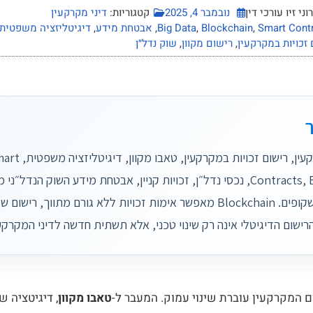
ני זיו עורכי דין
נובמבר 4, 2025
קטגוריות:
דיני מקרקעין
Smart Cont
,
Blockchain
,
Big Data
,
אבטחת מידע
,
דיגיטליזציה משפטית
זכויות במקרקעין
,
רישום מקוון
,
שוק נדל״ן
דיני מקרקעין, רישו
Contracts, Big Data, נכסי נדל״ן, זכויות קניין, אבטחת מידע השוק הנדל״
מהירים ושקופים. Blockchain מאפשר אימות זכויות ללא גורם מתווך, ר
ישום הדיגיטלי אינה רק שינוי טכני, אלא תשתית חדשה לדיני המקרקעי
 המקרקעין עוברת שינוי עמוק. המעבר ל-
טאבו מקוון
, דיגיטציה 