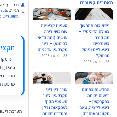
מאמרים קשורים
ברקוביץ אהרו
תגיות:
racts
מקוון
,
רישום 
ייפוי כוח מתמשך
טעויות קריטיות
בעולם הדיגיטלי –
שרוכשי דירה
מה קורה
עושים (ומה כדאי
כשנכסים
להימנע) – דיני
תקציר
דיגיטליים וניהול
מקרקעין עדכניים
מרחוק?
23 בנובמבר 2025
23 בנובמבר 2025
מהפכת הר
עורך דין דיני
החדשות בתחום
מקרקעין: ליווי
רישום זכויות
משפטי מקיף
במקרקעין –
לעסקאות נדל"ן
דיגיטליזציה, טאבו
מערכת רישום
והסדרת זכויות
מקוון והאתגרים