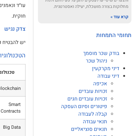
והצעדים שיסייעו לעסקים להגן על פעילותם ולנהל
עו״ד ונאמנים
מחלוקות בצורה מושכלת, יעילה ואסטרטגית.
חוקית.
קרא עוד »
צדק נגיש
תחומי התמחות
יש להבטיח כ
בודק שכר מוסמך
הטכנולוגי
ניהול שכר
דיני מקרקעין
טכנולוג
דיני עבודה
אכיפה
Blockchain
זכויות עובדים
זכויות עובדים חגים
Smart
פיטורים וסיום העסקה
Contracts
קבלה לעבודה
תנאי עבודה
Big Data
תנאים סוציאליים