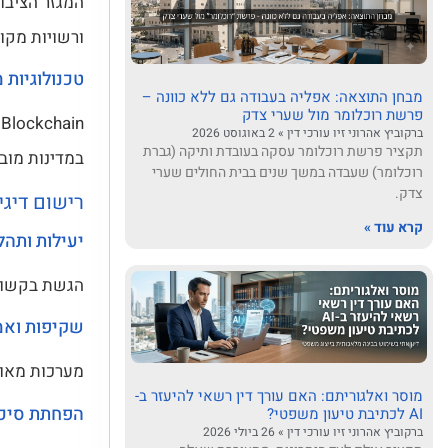
המגזר הציבו
ורשויות מקו
טכנולוגיות 
מבחן התוצאה: אפליה בעבודה גם ללא כוונה –
פרשת רוכלומר מול שערי צדק
n
ברקוביץ אהרוני זיו עורכי דין
2 באוגוסט 2026
תקציר פרשת רוכלומר עסקה בעובדת ותיקה (גברת
במדינות מובי
רוכלומר) שעבדה במשך שנים בבית החולים שערי
צדק.
רישום דיגי
קרא עוד »
יעילות ותהל
הגשת בקשות 
שקיפות ואמ
מערכות מאוב
מוסר ואלגוריתם: האם עורך דין רשאי להיעזר ב-
הפחתת סיכו
AI לכתיבת טיעון משפטי?
ברקוביץ אהרוני זיו עורכי דין
26 ביולי 2026