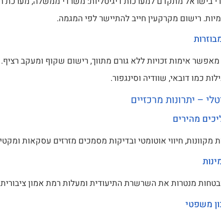
רי בישראל מתקדם למערכות דיגיטליות: משרדי ממשלה, מערכת ה
מיות. רישום מקרקעין חייב להתיישר לפי המגמה.
מבוזרות
Blockchai מאפשר אימות זכויות ללא גורם מתווך, רישום שקוף ומעקב רציף
לות כמו דובאי, שוודיה וסינגפור.
טלי – יתרונות מרכזיים
יכים מהירים
מקוונות, חיווי אוטומטי ובדיקות מסמכים מזרזים עסקאות ומקטינ
ינות
טחות מנטרות את השרשרת התיעודית ומעלות רמת אמון ציבורית.
ן משפטי