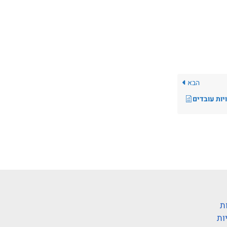
הבא
יות עובדים
ת
ות