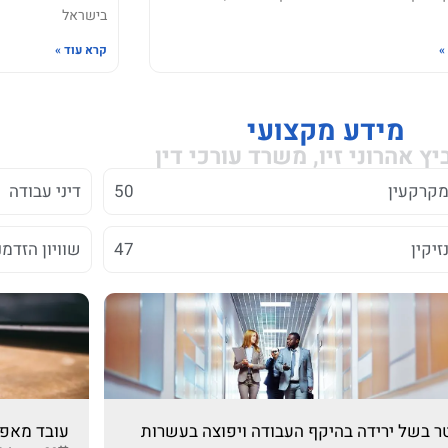
בישראל
»
קרא עוד »
מידע מקצועי
יץ אהרוני זיו, משרד עורכי דין
 מקרקעין
50
דיני עבודה
נזיקין
47
שוויון הזדמנ
ר בשל ירידה בהיקף העבודה ויפוצה בעשרות
עובד מאפייה י