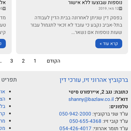
נוספות שבוצעו ללא אישור
אלפ
12 מאי, 2019
05 מאי, 
בפסק דין שניתן לאחרונה בבית הדין לעבודה
בתל-אביב נקבע כי עובד לא זכאי לתגמול עבור
טענ
שעות נוספות אם נשאר...
קיב
קרא עוד »
ק
הקודם
1
2
3
…
ברקוביץ אהרוני זיו, עורכי דין
תפריט
אוד
כתובת:
נגב 2, איירפורט סיטי
הצו
דוא"ל:
shanny@bazlaw.co.il
בלו
טלפונים:
קרי
עו"ד שני ברקוביץ:
050-942-2000
מרכ
עו"ד קובי זיו:
050-655-4368
מפ
עו"ד תומר אהרוני:
054-426-4017