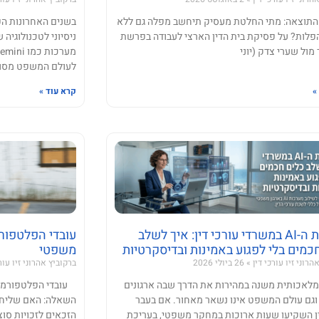
וצאה: מתי החלטת מעסיק תיחשב מפלה גם ללא
הפלות? על פסיקת בית הדין הארצי לעבודה בפרשת
ניסיוני לטכנולוגי
מול שערי צדק (יוני
לעולם המשפט מסוגל
»
קרא עוד »
מהפכת ה-AI במשרדי עורכי דין: איך לשלב
עובדי הפלטפורמ
כמים בלי לפגוע באמינות ובדיסקרטיות
משפטי
הרוני זיו עורכי דין
26 ביולי 2026
ברקוביץ אהרוני זיו עור
מלאכותית משנה במהירות את הדרך שבה ארגונים
עובדי הפלטפורמות
 וגם עולם המשפט אינו נשאר מאחור. אם בעבר
השאלה: האם שליחי ו
ין השקיעו שעות ארוכות במחקר משפטי, בעריכת