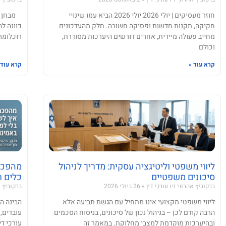
חוזר מעסיקים | יולי 2026 יולי 2026 הביא עמו שינויי
מבחן הת
חקיקה, תקנות חדשות ופסיקה חשובה. חלק מהעדכונים
כוונה ל
מחייב פעולה מיידית, אחרים דורשים היערכות מסודרת,
רוכלומר 
וכולם
קרא עוד »
קרא עוד 
ליווי משפטי וליטיגציה עסקית: מדריך לניהול
סיכונים משפטיים
כלים ח
ברקוביץ אהרוני זיו עורכי דין
26 ביולי 2026
ברקוביץ א
ליווי משפטי מקצועי אינו מתחיל עם הגשת תביעה אלא
הבינה ה
הרבה קודם לכן – בניהול נכון של סיכונים, בניסוח הסכמים
עובדים,
ובהיערכות מוקדמת למצבי מחלוקת. במאמר זה
עורכי ד