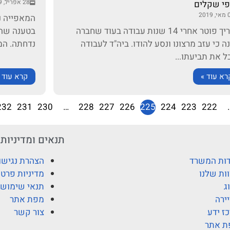
28 אפריל, 2019
י שקלים
2019
המאפייה נ
מדריך פוטר אחרי 14 שנות עבודה בעוד שחברה
בטענה שהו
ה כי עזב מרצונו ונסע להודו. ביה"ד לעבודה
נדחתה. המשך&ip
ל את תביעתו...
רא עוד »
קרא עוד 
232
231
230
…
228
227
226
225
224
223
222
תנאים ומדיניות
ות המשרד
הצהרת נגישו
ות שלנו
מדיניות פרטי
ג
תנאי שימוש
ירה
מפת אתר
ז ידע
צור קשר
ת אתר