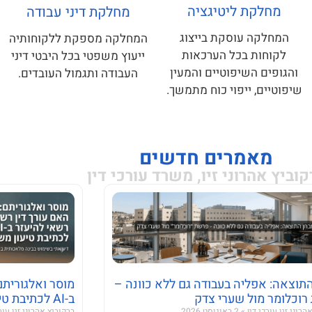
מחלקת ליטיגציה
מחלקת דיני עבודה
המחלקה עוסקת בייצוג
המחלקה מספקת ללקוחותיה
 ברקוביץ אהרוני זיו
לקוחות בכל הערכאות
ייעוץ משפטי בכל היבטי דיני
והגופים השיפוטיים והמעין
העבודה ותגמול העובדים.
שיפוטיים, ייפוי כוח מתמשך.
מאמרים חדשים
קוביץ אהרוני זיו, משרד עורכי דין
תוצאה: אפליה בעבודה גם ללא כוונה –
מוסר ואלגוריתם
וכלומר מול שערי צדק
ב-AI לכתיבת טיעון משפטי?
הרוני זיו עורכי דין
2 באוגוסט 2026
ברקוביץ אהרוני זיו עור