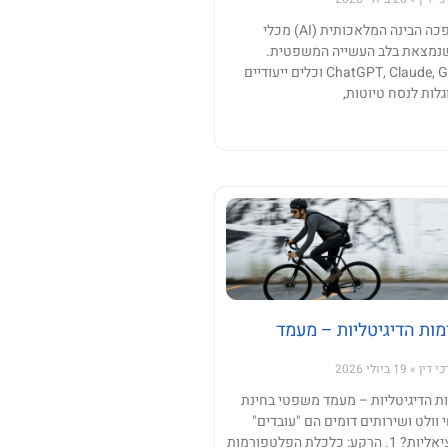
בשנים האחרונות הפכה הבינה המלאכותית (AI) מכלי
ה שנמצאת בלב העשייה המשפטית.
מערכות כמו ChatGPT, Claude, Gemini וכלים ייעודיים
ות לנסח טיוטות,
ות הדיגיטליות – מעמד
כי דין
19 ביולי 2026
 הדיגיטליות – מעמד משפטי בחינת
ולט ושירותים דומים הם "עובדים"
הזכאים לזכויות סוציאליות? 1. הרקע: כלכלת הפלטפורמות