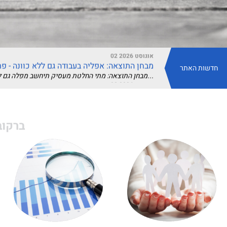
חוות דעת מומחה בליטיגציה מסחרית – מתי היא יכולה להכריע את התיק?
חוות דעת מומחה בליטיגציה מסחרית – מתי היא יכולה להכריע את התיק? חוות דעת מומחה בליטיגציה מסחרית עשויה...
05 יולי 2026
עדכוני דיני עבודה יולי 2026: חמש התפתחויות שכל מעסיק צריך להכיר
חוזר מעסיקים | יולי 2026 יולי 2026 הביא עמו שינויי חקיקה, תקנות חדשות ופסיקה חשובה. חלק מהעדכונים מחייב...
02 אוגוסט 2026
מבחן התוצאה: אפליה בעבודה גם ללא כוונה - פ
חדשות האתר
מבחן התוצאה: מתי החלטת מעסיק תיחשב מפלה גם ללא כוונה להפלות? על פסיקת בית הדין הארצי לעבודה...
02 אוגוסט 2026
מוסר ואלגוריתם: האם עורך דין רשאי להיעזר ב-AI לכתיבת טיעון משפטי?
בשנים האחרונות הפכה הבינה המלאכותית (AI) מכלי ניסיוני לטכנולוגיה שנמצאת בלב העשייה המשפטית. מערכות כמו...
26 יולי 2026
ליווי משפטי וליטיגציה עסקית: מדריך לניהול ס
ברקוב
ליווי משפטי מקצועי אינו מתחיל עם הגשת תביעה אלא הרבה קודם לכן – בניהול נכון של סיכונים, בניסוח הסכמים...
26 יולי 2026
מהפכת ה-AI במשרדי עורכי דין: איך לשלב כלים חכמים 
הבינה המלאכותית משנה במהירות את הדרך שבה ארגונים עובדים, וגם עולם המשפט אינו נשאר מאחור. אם בעבר עורכי...
26 יולי 2026
עובדי הפלטפורמות הדיגיטליות – מעמד משפטי
עובדי הפלטפורמות הדיגיטליות – מעמד משפטי בחינת השאלה: האם שליחי וולט ושירותים דומים הם...
19 יולי 2026
אשם תורם מול אחריות מוחלטת
אשם תורם מול אחריות מוחלטת המתח שבין הגנת הנפגע לאחריות המזיק – עיון במשפט הישראלי דיני...
19 יולי 2026