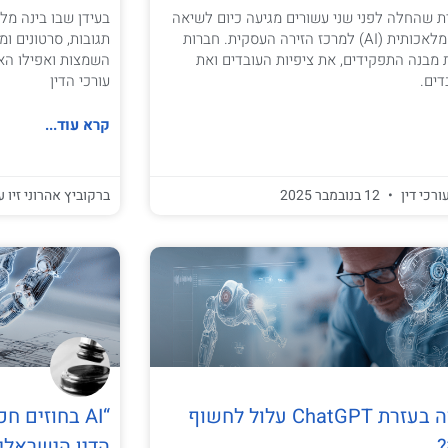
 שהחלה לפני שני עשורים מגיעה כיום לשיאה
בעידן שבו בינה מל
עם כניסת הבינה המלאכותית (AI) למרכז הזירה העסקית. חברות
תגובות, סרטונים ומ
 מבנה התפקידים, את ציפיות העובדים ואת
השמצות ואפילו הא
דים.
עורכי הדין
קרא עוד...
ורכי דין
12 בנובמבר 2025
ברקוביץ אהרוני זיו ע
איך ניסוח חוזה בעזרת ChatGPT עלול לחשוף
?
הדין הישראלי?