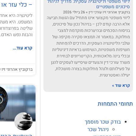
ליווי משפטי וליטיגציה עסקית: מדריך לניהול
– כלי עזר או 
סיכונים משפטיים
ברקוביץ אהרוני זיו עורכי דין
26 ביולי 2026
ליטיגציה היא אחד
ליווי משפטי מקצועי אינו מתחיל עם הגשת תביעה
המשפט. היא משלבת 
אלא הרבה קודם לכן – בניהול נכון של סיכונים,
שליטה בפרוצדורות
בניסוח הסכמים ובהיערכות מוקדמת למצבי
והבנת נפש האדם. 
מחלוקת. במאמר זה תמצאו סקירה מקיפה של
שלבי הליטיגציה העסקית, הדרכים להפחתת
קרא עוד...
חשיפות משפטיות, השימוש בראיות דיגיטליות
ובכלי בינה מלאכותית, הקריטריונים לבחירת
משרד עורכי דין והצעדים שיסייעו לעסקים להגן
על פעילותם ולנהל מחלוקות בצורה מושכלת,
ברקוביץ אהרוני זיו ע
יעילה ואסטרטגית.
קרא עוד »
תחומי התמחות
בודק שכר מוסמך
ניהול שכר