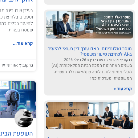
בעידן שבו בינה מל
וטפסים בלחיצת כפת
שנוסח בעזרת
קרא עוד...
מוסר ואלגוריתם: האם עורך דין רשאי להיעזר
ב-AI לכתיבת טיעון משפטי?
ברקוביץ אהרוני זיו עורכי דין
26 ביולי 2026
ברקוביץ אהרוני זיו ע
בשנים האחרונות הפכה הבינה המלאכותית (AI)
מכלי ניסיוני לטכנולוגיה שנמצאת בלב העשייה
המשפטית. מערכות כמו
קרא עוד »
השפעת הבינה 