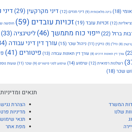
דיני נ
דיני מקרקעין
(29)
אומי
(18)
דיני חוזים
(12)
בינה מלאכותית
(9)
זכויות עובדים
(59)
זכויות עובד
(19)
ציאליות
(12)
חופשה שנ
ייפוי כוח מתמשך
(46)
ליטיגציה
(33)
בות ברזל
(22)
עורך דין דיני עבודה
(34)
ניהול שכר
(15)
נזיקין
(11)
נדל"ן
(9)
רקעין
(8)
פיטורים
(41)
פי
עורך דין תאונות עבודה
(13)
עורך דין תאונות דרכים
(8)
שימוע
(14)
רשלנות רפואית
(12)
שכר
(11)
שעות נוספ
שימוע לפני פיטורים
(9)
ש שכר
(18)
תנאים ומדיניות
ות המשרד
הצהרת נגישו
ות שלנו
מדיניות פרטי
ג
תנאי שימוש
ירה
מפת אתר