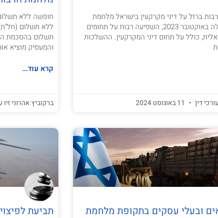
ות ברזל על דיני מקרקעין בישראל מלחמת
חופשה ללא תשלום 
חרבות ברזל, שהחלה באוקטובר 2023, השפיעה רבות על תחומים
ללא תשלום (חל"ת)
לית, כולל על תחום דיני המקרקעין. ההשלכות
תשלום בהסכמת העו
ת
והמעסיק מוציא אות
קרא עוד...
ורכי דין
11 באוגוסט 2024
ברקוביץ אהרוני זיו ע
ים ובעלי עסקים בתקופת מלחמת
תביעת לפיצויי