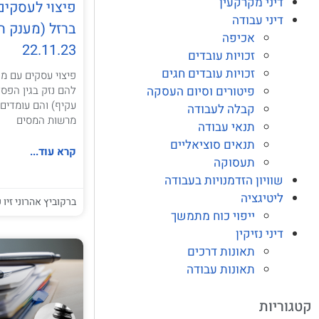
דיני מקרקעין
פיצוי לעסקי
דיני עבודה
ברזל (מענק ה
אכיפה
22.11.23
זכויות עובדים
זכויות עובדים חגים
להם נזק בגין הפסד
פיטורים וסיום העסקה
עקיף) והם עומדים
קבלה לעבודה
מרשות המסים
תנאי עבודה
תנאים סוציאליים
קרא עוד...
תעסוקה
שוויון הזדמנויות בעבודה
ליטיגציה
ברקוביץ אהרוני זיו ע
ייפוי כוח מתמשך
דיני נזיקין
תאונות דרכים
תאונות עבודה
קטגוריות