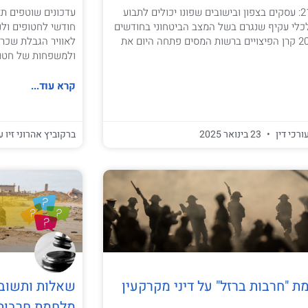
החל מ: 21.01.2025: עסקים בצפון ובישובים שפונו יכולים לתבוע
כלכלי עקיף שנגרם בשל המצב הביטחוני בחודשים
נובמבר-דצמבר 2024 קרן הפיצויים ברשות המסים פתחה היום את
לאוויר הגבלת שכר 
ולמשפחות של חטופים ונעדרי
קרא עוד...
ורכי דין
23 בינואר 2025
ברקוביץ אהרוני זיו ע
"חרבות ברזל" על דיני מקרקעין
שאלות ותשובו
מלחמת חרבות 