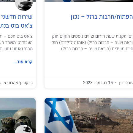
פתוח/חרבות ברזל – נכון
שירות חדשני
צ'אט בוט בנוש
ם, תקנות שעת חירום וצווים נוספים חוקים חוק
צ'אט בוט חכם – יחס
ראת שעה – חרבות ברזל) (אומנה לילדים) חוק
העבודה: "משרד העב
יית מועדים (הוראת שעה – חרבות ברזל)
מהיר ואנחנו נחושי
קרא עוד...
ורכי דין
15 בנובמבר 2023
ברקוביץ אהרוני זיו ע