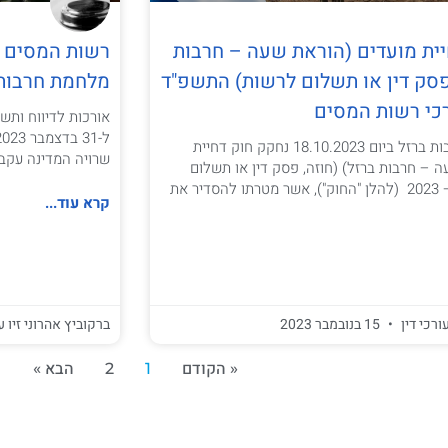
יית מועדים (הוראת שעה – חרבות
רשות המסים מ
 פסק דין או תשלום לרשות) התשפ"ד
מלחמת חרבות ברזל 
הוראת שעה – חרבות ברזל ביום 18.10.2023 נחקק חוק דחיית
שרויה המדינה עקב 
 – חרבות ברזל) (חוזה, פסק דין או תשלום
לרשות) התשפ"ד – 2023 (להלן "החוק"), אשר מטרתו להסדיר את
קרא עוד...
ורכי דין
15 בנובמבר 2023
ברקוביץ אהרוני זיו ע
« הקודם
1
2
הבא »