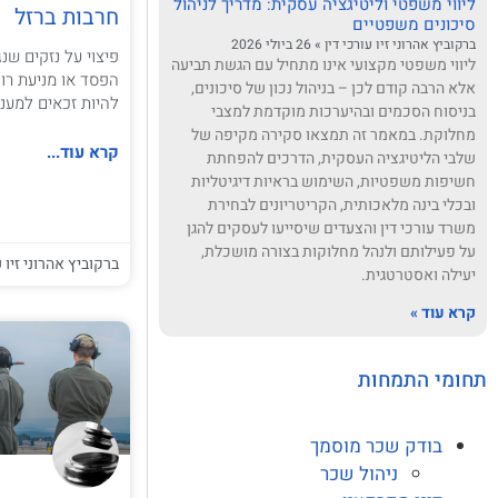
ליווי משפטי וליטיגציה עסקית: מדריך לניהול
חרבות ברזל
סיכונים משפטיים
ברקוביץ אהרוני זיו עורכי דין
26 ביולי 2026
פיצוי על נזקים שנ
ליווי משפטי מקצועי אינו מתחיל עם הגשת תביעה
הפסד או מניעת רוו
אלא הרבה קודם לכן – בניהול נכון של סיכונים,
להיות זכאים למענ
בניסוח הסכמים ובהיערכות מוקדמת למצבי
מחלוקת. במאמר זה תמצאו סקירה מקיפה של
קרא עוד...
שלבי הליטיגציה העסקית, הדרכים להפחתת
חשיפות משפטיות, השימוש בראיות דיגיטליות
ובכלי בינה מלאכותית, הקריטריונים לבחירת
משרד עורכי דין והצעדים שיסייעו לעסקים להגן
על פעילותם ולנהל מחלוקות בצורה מושכלת,
ברקוביץ אהרוני זיו ע
יעילה ואסטרטגית.
קרא עוד »
תחומי התמחות
בודק שכר מוסמך
ניהול שכר