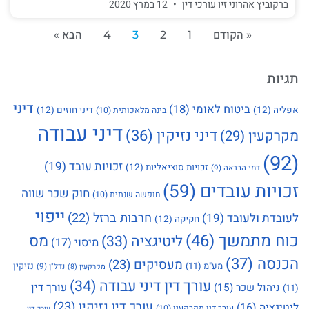
ברקוביץ אהרוני זיו עורכי דין
12 במרץ 2020
« הקודם
1
2
3
4
הבא »
תגיות
דיני
ביטוח לאומי
(18)
אפליה
(12)
דיני חוזים
(12)
בינה מלאכותית
(10)
דיני עבודה
דיני נזיקין
(36)
מקרקעין
(29)
(92)
זכויות עובד
(19)
זכויות סוציאליות
(12)
דמי הבראה
(9)
זכויות עובדים
(59)
חוק שכר שווה
חופשה שנתית
(10)
ייפוי
חרבות ברזל
(22)
לעובדת ולעובד
(19)
חקיקה
(12)
כוח מתמשך
(46)
מס
ליטיגציה
(33)
מיסוי
(17)
הכנסה
(37)
מעסיקים
(23)
מע"מ
(11)
נזיקין
נדל"ן
(9)
מקרקעין
(8)
עורך דין דיני עבודה
(34)
עורך דין
ניהול שכר
(15)
(11)
עורך דין נזיקין
(23)
ליטיגציה
(16)
עורך דין מקרקעין
(10)
עורך דין