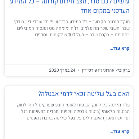
עושים לכם סדר, מצב חירום קורונה – כל המידע
העדכני במקום אחד
מוקד קורונה מקצועי – כל המידע הנדרש על ידי עורכי דין, בודקי
שכר, חשבי שכר מדופלמים, רו"ח ומומחה מס ופנסיה המובילים
בתחומם – בקרת שכר – מעל 5,000 לקוחות עסקיים
קרא עוד...
ברקוביץ אהרוני זיו עורכי דין
24 במרץ 2020
האם בעל שליטה זכאי לדמי אבטלה?
עו"ד מליסה כלף חוק הביטוח לאומי קובע שפרקים ז' ו-ח' לחוק
הביטוח הלאומי (ביטוח אבטלה וזכויות עובדים בפשיטות רגל
ופירוקי תאגיד) אינם חלים על בעל שליטה בחברת מעטים.
קרא עוד...