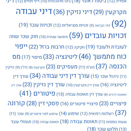
דיני
ביטוח לאומי
(18)
אפליה
(12)
דיני חוזים
(12)
בינה מלאכותית
(10)
דיני עבודה
דיני נזיקין
(36)
מקרקעין
(29)
(92)
זכויות עובד
(19)
זכויות סוציאליות
(12)
דמי הבראה
(9)
זכויות עובדים
(59)
חוק שכר שווה
חופשה שנתית
(10)
ייפוי
חרבות ברזל
(22)
לעובדת ולעובד
(19)
חקיקה
(12)
כוח מתמשך
(46)
מס
ליטיגציה
(33)
מיסוי
(17)
הכנסה
(37)
מעסיקים
(23)
מע"מ
(11)
נזיקין
נדל"ן
(9)
מקרקעין
(8)
עורך דין דיני עבודה
(34)
עורך דין
ניהול שכר
(15)
(11)
עורך דין נזיקין
(23)
ליטיגציה
(16)
עורך דין מקרקעין
(10)
עורך דין
פיטורים
(41)
עורך דין תאונות עבודה
(13)
תאונות דרכים
(8)
קורונה
פסקי דין
(28)
פיצויים
(23)
פיצויי פיטורים
(16)
(37)
שימוע
(14)
רשלנות רפואית
(12)
שכר
(11)
שימוע לפני פיטורים
(9)
תאונות עבודה
(18)
תגמולי עובד
שעות נוספות
(11)
תאונת עבודה
(10)
תלוש שכר
(18)
(13)