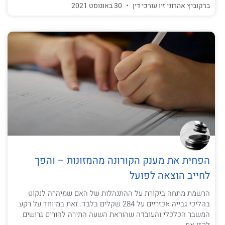
ברקוביץ אהרוני זיו עורכי דין
30 באוגוסט 2021
הפחית את מענק הקורונה מהמזונות – והפך
לחייב הוצאה לפועל
הרשמת מתחה ביקורת על ההתנהלות של האם שמיהרה לנקוט
בהליכי גבייה אכזריים על 284 שקלים בלבד. זאת במיוחד על רקע
המשבר הכלכלי והעובדה שהוראת השעה התירה להורים גרושים
לקזז את