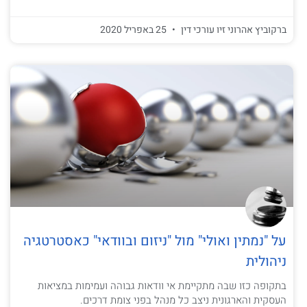
ברקוביץ אהרוני זיו עורכי דין
25 באפריל 2020
על "נמתין ואולי" מול "ניזום ובוודאי" כאסטרטגיה
ניהולית
בתקופה כזו שבה מתקיימת אי וודאות גבוהה ועמימות במציאות
העסקית והארגונית ניצב כל מנהל בפני צומת דרכים.