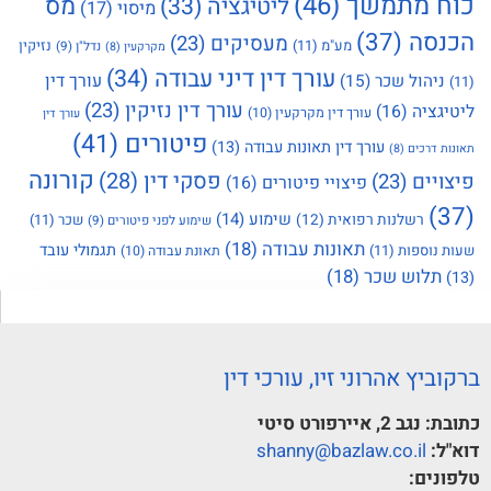
כוח מתמשך
(46)
מס
ליטיגציה
(33)
מיסוי
(17)
הכנסה
(37)
מעסיקים
(23)
מע"מ
(11)
נזיקין
נדל"ן
(9)
מקרקעין
(8)
עורך דין דיני עבודה
(34)
עורך דין
ניהול שכר
(15)
(11)
עורך דין נזיקין
(23)
ליטיגציה
(16)
עורך דין מקרקעין
(10)
עורך דין
פיטורים
(41)
עורך דין תאונות עבודה
(13)
תאונות דרכים
(8)
קורונה
פסקי דין
(28)
פיצויים
(23)
פיצויי פיטורים
(16)
(37)
שימוע
(14)
רשלנות רפואית
(12)
שכר
(11)
שימוע לפני פיטורים
(9)
תאונות עבודה
(18)
תגמולי עובד
שעות נוספות
(11)
תאונת עבודה
(10)
תלוש שכר
(18)
(13)
ברקוביץ אהרוני זיו, עורכי דין
כתובת:
נגב 2, איירפורט סיטי
דוא"ל:
shanny@bazlaw.co.il
טלפונים: