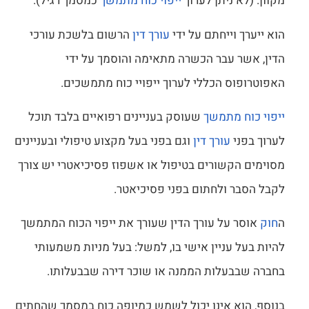
מקוון. (לא ניתן לערוך
ייפוי כוח מתמשך
כמסמך רגיל).
הוא ייערך וייחתם על ידי
עורך דין
הרשום בלשכת עורכי
הדין, אשר עבר הכשרה מתאימה והוסמך על ידי
האפוטרופוס הכללי לערוך ייפויי כוח מתמשכים.
ייפוי כוח מתמשך
שעוסק בעניינים רפואיים בלבד תוכל
לערוך בפני
עורך דין
וגם בפני בעל מקצוע טיפולי ובעניינים
מסוימים הקשורים בטיפול או אשפוז פסיכיאטרי יש צורך
לקבל הסבר ולחתום בפני פסיכיאטר.
ה
חוק
אוסר על עורך הדין שעורך את ייפוי הכוח המתמשך
להיות בעל עניין אישי בו, למשל: בעל מניות משמעותי
בחברה שבבעלות הממנה או שוכר דירה שבבעלותו.
בנוסף, הוא אינו יכול לשמש כמיופה כוח במסמך שהחתים