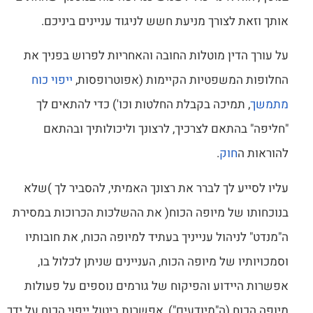
אותך וזאת לצורך מניעת חשש לניגוד עניינים ביניכם.
על עורך הדין מוטלות החובה והאחריות לפרוש בפניך את
החלופות המשפטיות הקיימות (אפוטרופסות,
ייפוי כוח
מתמשך
, תמיכה בקבלת החלטות וכו') כדי להתאים לך
"חליפה" בהתאם לצרכיך, לרצונך וליכולותיך ובהתאם
להוראות ה
חוק
.
עליו לסייע לך לברר את רצונך האמיתי, להסביר לך )שלא
בנוכחותו של מיופה הכוח( את ההשלכות הכרוכות במסירת
ה"מנדט" לניהול ענייניך בעתיד למיופה הכוח, את חובותיו
וסמכויותיו של מיופה הכוח, העניינים שניתן לכלול בו,
אפשרות היידוע והפיקוח של גורמים נוספים על פעולות
מיופה הכוח (ה"מיודעים"), אפשרות ביטול ייפוי הכוח על ידך