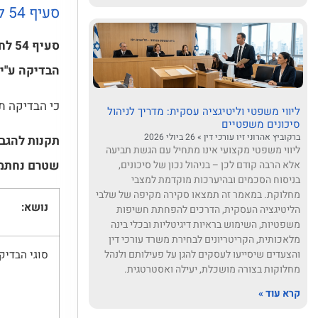
סעיף 54 לחוק להגברת האכיפה של דיני העבודה
סעי
הבדיקה ע"י 
כי הבדיקה תערך על לפחות 10% מהעובד
ליווי משפטי וליטיגציה עסקית: מדריך לניהול
סיכונים משפטיים
ברקוביץ אהרוני זיו עורכי דין
26 ביולי 2026
תקנות להגבר
ליווי משפטי מקצועי אינו מתחיל עם הגשת תביעה
שטרם נחתמה מכוח סעיף 45 לחו
אלא הרבה קודם לכן – בניהול נכון של סיכונים,
בניסוח הסכמים ובהיערכות מוקדמת למצבי
מחלוקת. במאמר זה תמצאו סקירה מקיפה של שלבי
נושא:
הליטיגציה העסקית, הדרכים להפחתת חשיפות
משפטיות, השימוש בראיות דיגיטליות ובכלי בינה
מלאכותית, הקריטריונים לבחירת משרד עורכי דין
והצעדים שיסייעו לעסקים להגן על פעילותם ולנהל
סוגי הבדיקו
מחלוקות בצורה מושכלת, יעילה ואסטרטגית.
קרא עוד »