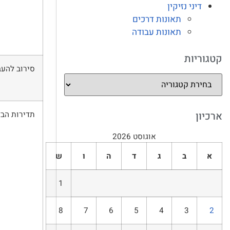
דיני נזיקין
תאונות דרכים
תאונות עבודה
קטגוריות
סירוב להעברת
ארכיון
תדירות הבדי
אוגוסט 2026
א
ב
ג
ד
ה
ו
ש
1
8
7
6
5
4
3
2