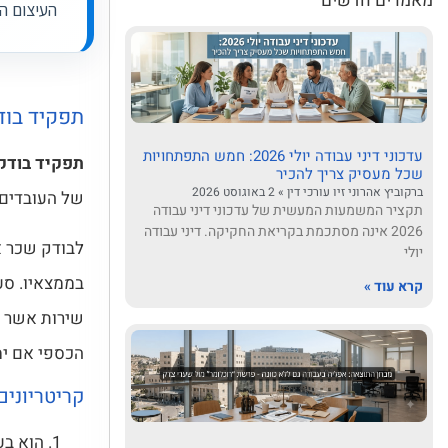
מאמרים חדשים
העיצום ה
תפקיד בוד
עדכוני דיני עבודה יולי 2026: חמש התפתחויות
תפקיד בודק
שכל מעסיק צריך להכיר
ברקוביץ אהרוני זיו עורכי דין
2 באוגוסט 2026
של העובדים 
תקציר המשמעות המעשית של עדכוני דיני עבודה
2026 אינה מסתכמת בקריאת החקיקה. דיני עבודה
לבודק שכר א
יולי
קרא עוד »
שירות אשר ה
הכספי אם ימ
קריטריוני
הוא בע