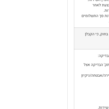
צעת לאחר
ת.
נת סך התשלומים
חוק, כי הקבלן
בדיקה:
תק' הבדיקה אצל
רה/אבטחה/ניקיון
שירות.