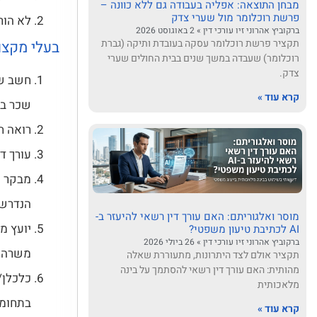
מבחן התוצאה: אפליה בעבודה גם ללא כוונה –
פרשת רוכלומר מול שערי צדק
לא הור
ברקוביץ אהרוני זיו עורכי דין
2 באוגוסט 2026
תקציר פרשת רוכלומר עסקה בעובדת ותיקה (גברת
בעלי מקצו
רוכלומר) שעבדה במשך שנים בבית החולים שערי
צדק.
חשב שכ
קרא עוד »
שכר בה
רואה ח
עורך ד
מבקר פ
הנדרש.
מוסר ואלגוריתם: האם עורך דין רשאי להיעזר ב-
יועץ מ
AI לכתיבת טיעון משפטי?
ברקוביץ אהרוני זיו עורכי דין
26 ביולי 2026
משרה 
תקציר אולם לצד היתרונות, מתעוררת שאלה
מהותית: האם עורך דין רשאי להסתמך על בינה
כלכלן/
מלאכותית
בתחומי
קרא עוד »