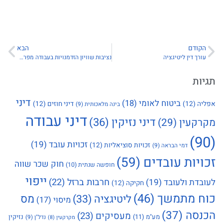
הקודם
הבא
עורך דין ליטיגציה
נציבות שוויון הזדמנויות בעבודה מפרסמת את הדוח השנתי לשנת 2023
תגיות
דיני
ביטוח לאומי
(18)
אפליה
(12)
דיני חוזים
(12)
בינה מלאכותית
(9)
דיני עבודה
דיני נזיקין
(36)
מקרקעין
(29)
(90)
זכויות עובד
(19)
זכויות סוציאליות
(12)
דמי הבראה
(9)
זכויות עובדים
(59)
חוק שכר שווה
חופשה שנתית
(10)
ייפוי
חרבות ברזל
(22)
לעובדת ולעובד
(19)
חקיקה
(12)
כוח מתמשך
(46)
מס
ליטיגציה
(33)
מיסוי
(17)
הכנסה
(37)
מעסיקים
(23)
מע"מ
(11)
נזיקין
נדל"ן
(9)
מקרקעין
(8)