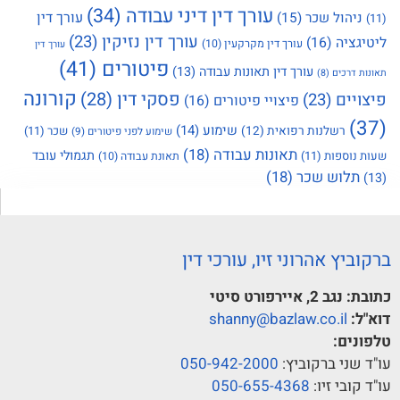
עורך דין דיני עבודה
(34)
עורך דין
ניהול שכר
(15)
(11)
עורך דין נזיקין
(23)
ליטיגציה
(16)
עורך דין מקרקעין
(10)
עורך דין
פיטורים
(41)
עורך דין תאונות עבודה
(13)
תאונות דרכים
(8)
קורונה
פסקי דין
(28)
פיצויים
(23)
פיצויי פיטורים
(16)
(37)
שימוע
(14)
רשלנות רפואית
(12)
שכר
(11)
שימוע לפני פיטורים
(9)
תאונות עבודה
(18)
תגמולי עובד
שעות נוספות
(11)
תאונת עבודה
(10)
תלוש שכר
(18)
(13)
ברקוביץ אהרוני זיו, עורכי דין
כתובת:
נגב 2, איירפורט סיטי
דוא"ל:
shanny@bazlaw.co.il
טלפונים:
עו"ד שני ברקוביץ:
050-942-2000
עו"ד קובי זיו:
050-655-4368