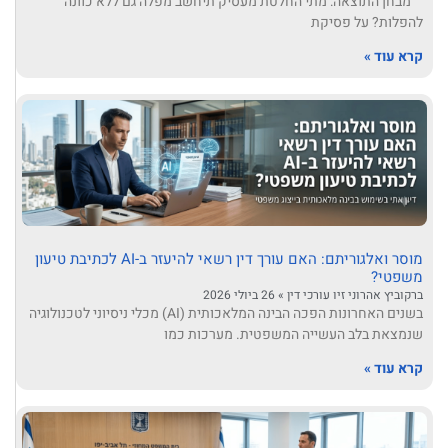
מבחן התוצאה: מתי החלטת מעסיק תיחשב מפלה גם ללא כוונה
להפלות? על פסיקת
קרא עוד »
מוסר ואלגוריתם: האם עורך דין רשאי להיעזר ב-AI לכתיבת טיעון
משפטי?
ברקוביץ אהרוני זיו עורכי דין
26 ביולי 2026
בשנים האחרונות הפכה הבינה המלאכותית (AI) מכלי ניסיוני לטכנולוגיה
שנמצאת בלב העשייה המשפטית. מערכות כמו
קרא עוד »