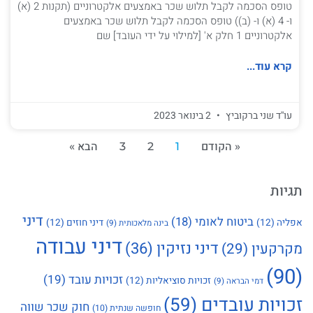
טופס הסכמה לקבל תלוש שכר באמצעים אלקטרוניים (תקנות 2 (א)
ו- 4 (א) ו- (ב)) טופס הסכמה לקבל תלוש שכר באמצעים
אלקטרוניים 1 חלק א' [למילוי על ידי העובד] שם
קרא עוד...
עו''ד שני ברקוביץ
2 בינואר 2023
« הקודם
1
2
3
הבא »
תגיות
דיני
ביטוח לאומי
(18)
אפליה
(12)
דיני חוזים
(12)
בינה מלאכותית
(9)
דיני עבודה
דיני נזיקין
(36)
מקרקעין
(29)
(90)
זכויות עובד
(19)
זכויות סוציאליות
(12)
דמי הבראה
(9)
זכויות עובדים
(59)
חוק שכר שווה
חופשה שנתית
(10)