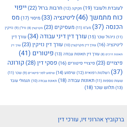
ייפוי
חרבות ברזל
(22)
לעובדת ולעובד
(19)
חקיקה
(12)
כוח מתמשך
(46)
מס
ליטיגציה
(33)
מיסוי
(17)
הכנסה
(37)
מעסיקים
(23)
מע"מ
(11)
נזיקין
נדל"ן
(9)
מקרקעין
(8)
עורך דין דיני עבודה
(34)
עורך דין
ניהול שכר
(15)
(11)
עורך דין נזיקין
(23)
ליטיגציה
(16)
עורך דין מקרקעין
(10)
עורך דין
פיטורים
(41)
עורך דין תאונות עבודה
(13)
תאונות דרכים
(8)
קורונה
פסקי דין
(28)
פיצויים
(23)
פיצויי פיטורים
(16)
(37)
שימוע
(14)
רשלנות רפואית
(12)
שכר
(11)
שימוע לפני פיטורים
(9)
תאונות עבודה
(18)
תגמולי עובד
שעות נוספות
(11)
תאונת עבודה
(10)
תלוש שכר
(18)
(13)
ברקוביץ אהרוני זיו, עורכי דין