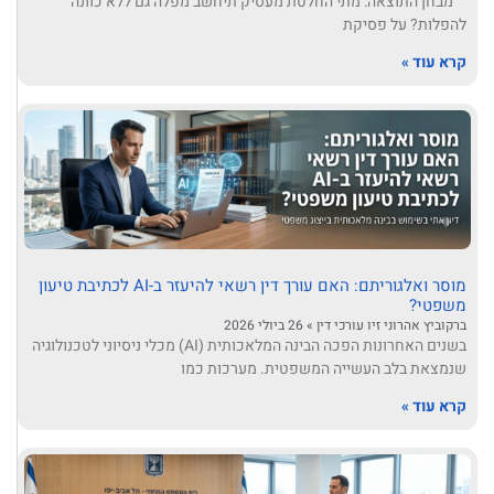
מבחן התוצאה: מתי החלטת מעסיק תיחשב מפלה גם ללא כוונה
להפלות? על פסיקת
קרא עוד »
מוסר ואלגוריתם: האם עורך דין רשאי להיעזר ב-AI לכתיבת טיעון
משפטי?
ברקוביץ אהרוני זיו עורכי דין
26 ביולי 2026
בשנים האחרונות הפכה הבינה המלאכותית (AI) מכלי ניסיוני לטכנולוגיה
שנמצאת בלב העשייה המשפטית. מערכות כמו
קרא עוד »