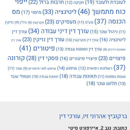
ייפוי
חרבות ברזל
(22)
לעובדת ולעובד
(19)
חקיקה
(12)
כוח מתמשך
(46)
מס
ליטיגציה
(33)
מיסוי
(17)
הכנסה
(37)
מעסיקים
(23)
מע"מ
(11)
נזיקין
נדל"ן
(9)
מקרקעין
(8)
עורך דין דיני עבודה
(34)
עורך דין
ניהול שכר
(15)
(11)
עורך דין נזיקין
(23)
ליטיגציה
(16)
עורך דין מקרקעין
(10)
עורך דין
פיטורים
(41)
עורך דין תאונות עבודה
(13)
תאונות דרכים
(8)
קורונה
פסקי דין
(28)
פיצויים
(23)
פיצויי פיטורים
(16)
(37)
שימוע
(14)
רשלנות רפואית
(12)
שכר
(11)
שימוע לפני פיטורים
(9)
תאונות עבודה
(18)
תגמולי עובד
שעות נוספות
(11)
תאונת עבודה
(10)
תלוש שכר
(18)
(13)
ברקוביץ אהרוני זיו, עורכי דין
כתובת:
נגב 2, איירפורט סיטי