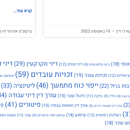
קרא עוד...
ורכי דין
10 באוגוסט 2022
ברקוביץ אהרוני זיו ע
דיני נ
דיני מקרקעין
(29)
אומי
(18)
דיני חוזים
(12)
בינה מלאכותית
(9)
זכויות עובדים
(59)
זכויות עובד
(19)
ציאליות
(12)
חופשה שנ
ייפוי כוח מתמשך
(46)
ליטיגציה
(33)
בות ברזל
(22)
עורך דין דיני עבודה
(34)
ניהול שכר
(15)
נזיקין
(11)
נדל"ן
(9)
רקעין
(8)
פיטורים
(41)
פי
עורך דין תאונות עבודה
(13)
עורך דין תאונות דרכים
(8)
שימוע
(14)
רשלנות רפואית
(12)
שכר
(11)
שעות נוספ
שימוע לפני פיטורים
(9)
ש שכר
(18)