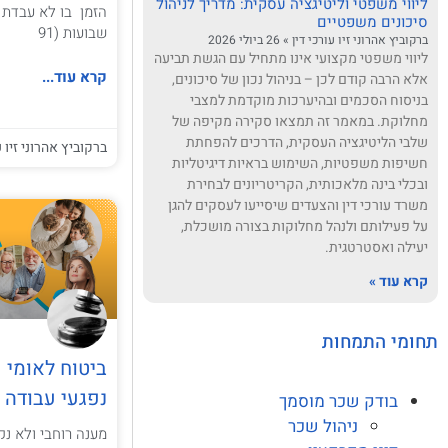
ליווי משפטי וליטיגציה עסקית: מדריך לניהול
סיכונים משפטיים
שבועות (91
ברקוביץ אהרוני זיו עורכי דין
26 ביולי 2026
ליווי משפטי מקצועי אינו מתחיל עם הגשת תביעה
קרא עוד...
אלא הרבה קודם לכן – בניהול נכון של סיכונים,
בניסוח הסכמים ובהיערכות מוקדמת למצבי
מחלוקת. במאמר זה תמצאו סקירה מקיפה של
שלבי הליטיגציה העסקית, הדרכים להפחתת
ברקוביץ אהרוני זיו ע
חשיפות משפטיות, השימוש בראיות דיגיטליות
ובכלי בינה מלאכותית, הקריטריונים לבחירת
משרד עורכי דין והצעדים שיסייעו לעסקים להגן
על פעילותם ולנהל מחלוקות בצורה מושכלת,
יעילה ואסטרטגית.
קרא עוד »
תחומי התמחות
ביטוח לאומי 
נפגעי עבודה
בודק שכר מוסמך
ניהול שכר
מענה רוחבי ולא נ