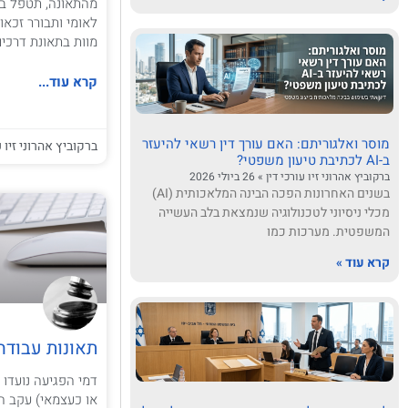
מהתאונה, תטפל בנ
לאומי ותבורר זכא
מוות בתאונת דרכי
קרא עוד...
מוסר ואלגוריתם: האם עורך דין רשאי להיעזר
ברקוביץ אהרוני זיו ע
ב-AI לכתיבת טיעון משפטי?
ברקוביץ אהרוני זיו עורכי דין
26 ביולי 2026
בשנים האחרונות הפכה הבינה המלאכותית (AI)
מכלי ניסיוני לטכנולוגיה שנמצאת בלב העשייה
המשפטית. מערכות כמו
קרא עוד »
תאונות עבודה
דמי הפגיעה נועדו 
או כעצמאי) עקב ה