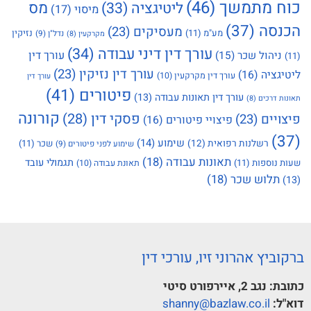
כוח מתמשך
(46)
מס
ליטיגציה
(33)
מיסוי
(17)
הכנסה
(37)
מעסיקים
(23)
מע"מ
(11)
נזיקין
נדל"ן
(9)
מקרקעין
(8)
עורך דין דיני עבודה
(34)
עורך דין
ניהול שכר
(15)
(11)
עורך דין נזיקין
(23)
ליטיגציה
(16)
עורך דין מקרקעין
(10)
עורך דין
פיטורים
(41)
עורך דין תאונות עבודה
(13)
תאונות דרכים
(8)
קורונה
פסקי דין
(28)
פיצויים
(23)
פיצויי פיטורים
(16)
(37)
שימוע
(14)
רשלנות רפואית
(12)
שכר
(11)
שימוע לפני פיטורים
(9)
תאונות עבודה
(18)
תגמולי עובד
שעות נוספות
(11)
תאונת עבודה
(10)
תלוש שכר
(18)
(13)
ברקוביץ אהרוני זיו, עורכי דין
כתובת:
נגב 2, איירפורט סיטי
דוא"ל:
shanny@bazlaw.co.il