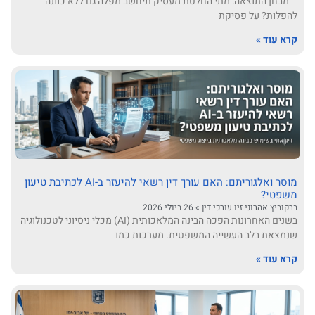
מבחן התוצאה: מתי החלטת מעסיק תיחשב מפלה גם ללא כוונה
להפלות? על פסיקת
קרא עוד »
מוסר ואלגוריתם: האם עורך דין רשאי להיעזר ב-AI לכתיבת טיעון
משפטי?
ברקוביץ אהרוני זיו עורכי דין
26 ביולי 2026
בשנים האחרונות הפכה הבינה המלאכותית (AI) מכלי ניסיוני לטכנולוגיה
שנמצאת בלב העשייה המשפטית. מערכות כמו
קרא עוד »