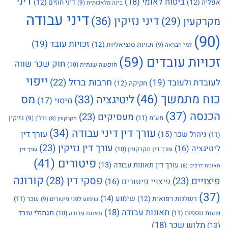
דיני
ביטוח לאומי
(18)
אפליה
(12)
דיני חוזים
(12)
בינה מלאכותית
(9)
דיני עבודה
דיני נזיקין
(36)
מקרקעין
(29)
(90)
זכויות עובד
(19)
זכויות סוציאליות
(12)
דמי הבראה
(9)
זכויות עובדים
(59)
חוק שכר שווה
חופשה שנתית
(10)
ייפוי
חרבות ברזל
(22)
לעובדת ולעובד
(19)
חקיקה
(12)
כוח מתמשך
(46)
מס
ליטיגציה
(33)
מיסוי
(17)
הכנסה
(37)
מעסיקים
(23)
מע"מ
(11)
נזיקין
נדל"ן
(9)
מקרקעין
(8)
עורך דין דיני עבודה
(34)
עורך דין
ניהול שכר
(15)
(11)
עורך דין נזיקין
(23)
ליטיגציה
(16)
עורך דין מקרקעין
(10)
עורך דין
פיטורים
(41)
עורך דין תאונות עבודה
(13)
תאונות דרכים
(8)
קורונה
פסקי דין
(28)
פיצויים
(23)
פיצויי פיטורים
(16)
(37)
שימוע
(14)
רשלנות רפואית
(12)
שכר
(11)
שימוע לפני פיטורים
(9)
תאונות עבודה
(18)
תגמולי עובד
שעות נוספות
(11)
תאונת עבודה
(10)
תלוש שכר
(18)
(13)