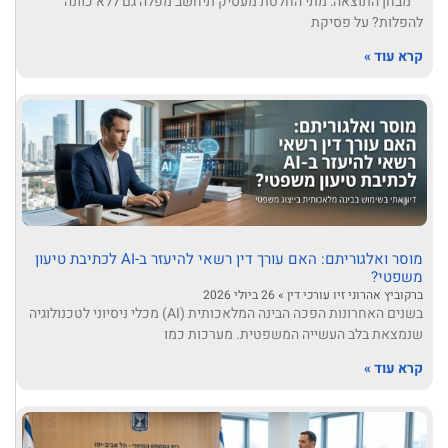
מבחן התוצאה: מתי החלטת מעסיק תיחשב מפלה גם ללא כוונה
להפלות? על פסיקת
קרא עוד »
מוסר ואלגוריתם: האם עורך דין רשאי להיעזר ב-AI לכתיבת טיעון
משפטי?
ברקוביץ אהרוני זיו עורכי דין
26 ביולי 2026
בשנים האחרונות הפכה הבינה המלאכותית (AI) מכלי ניסיוני לטכנולוגיה
שנמצאת בלב העשייה המשפטית. מערכות כמו
קרא עוד »