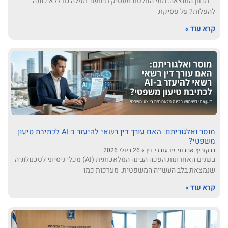
מבחן התוצאה: מתי החלטת מעסיק תיחשב מפלה גם ללא כוונה
להפלות? על פסיקת
קרא עוד »
מוסר ואלגוריתם: האם עורך דין רשאי להיעזר ב-AI לכתיבת טיעון
משפטי?
ברקוביץ אהרוני זיו עורכי דין
26 ביולי 2026
בשנים האחרונות הפכה הבינה המלאכותית (AI) מכלי ניסיוני לטכנולוגיה
שנמצאת בלב העשייה המשפטית. מערכות כמו
קרא עוד »