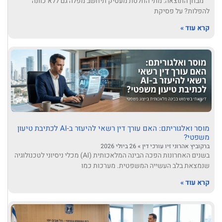
מבחן התוצאה: מתי החלטת מעסיק תיחשב מפלה גם ללא כוונה
להפלות? על פסיקת
קרא עוד »
מוסר ואלגוריתם: האם עורך דין רשאי להיעזר ב-AI לכתיבת טיעון
משפטי?
ברקוביץ אהרוני זיו עורכי דין
26 ביולי 2026
בשנים האחרונות הפכה הבינה המלאכותית (AI) מכלי ניסיוני לטכנולוגיה
שנמצאת בלב העשייה המשפטית. מערכות כמו
קרא עוד »