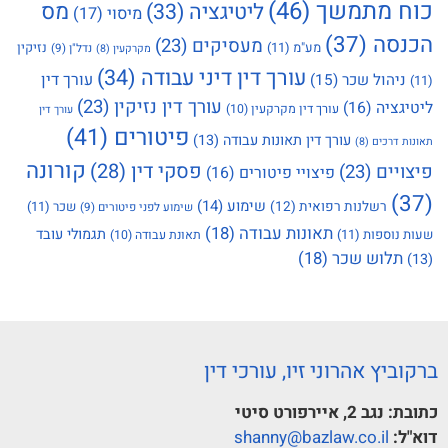
כוח מתמשך
(46)
מס
ליטיגציה
(33)
מיסוי
(17)
הכנסה
(37)
מעסיקים
(23)
מע"מ
(11)
נזיקין
נדל"ן
(9)
מקרקעין
(8)
עורך דין דיני עבודה
(34)
עורך דין
ניהול שכר
(15)
(11)
עורך דין נזיקין
(23)
ליטיגציה
(16)
עורך דין מקרקעין
(10)
עורך דין
פיטורים
(41)
עורך דין תאונות עבודה
(13)
תאונות דרכים
(8)
קורונה
פסקי דין
(28)
פיצויים
(23)
פיצויי פיטורים
(16)
(37)
שימוע
(14)
רשלנות רפואית
(12)
שכר
(11)
שימוע לפני פיטורים
(9)
תאונות עבודה
(18)
תגמולי עובד
שעות נוספות
(11)
תאונת עבודה
(10)
תלוש שכר
(18)
(13)
ברקוביץ אהרוני זיו, עורכי דין
כתובת:
נגב 2, איירפורט סיטי
דוא"ל:
shanny@bazlaw.co.il