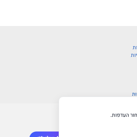
ת
ות
ות
ור העדפות.
web-click
בניית אתרי וורדפרס