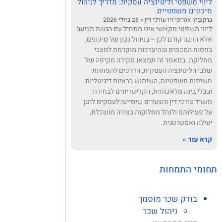
ליווי משפטי וליטיגציה עסקית: מדריך לניהול
סיכונים משפטיים
ברקוביץ אהרוני זיו עורכי דין
26 ביולי 2026
ליווי משפטי מקצועי אינו מתחיל עם הגשת תביעה
אלא הרבה קודם לכן – בניהול נכון של סיכונים,
בניסוח הסכמים ובהיערכות מוקדמת למצבי
מחלוקת. במאמר זה תמצאו סקירה מקיפה של
שלבי הליטיגציה העסקית, הדרכים להפחתת
חשיפות משפטיות, השימוש בראיות דיגיטליות
ובכלי בינה מלאכותית, הקריטריונים לבחירת
משרד עורכי דין והצעדים שיסייעו לעסקים להגן
על פעילותם ולנהל מחלוקות בצורה מושכלת,
יעילה ואסטרטגית.
קרא עוד »
תחומי התמחות
בודק שכר מוסמך
ניהול שכר