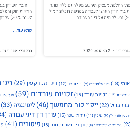
י החלטת מעסיק תיחשב מפלה גם ללא כוונה
 בית הדין הארצי לעבודה בפרשת רוכלומר מול
הוראות חוק והמלצו
לשנת 2026) עקרון השוויון במקום העבודה הוא אחד מעיקרי היסוד
קרא עוד...
ורכי דין
2 באוגוסט 2026
ברקוביץ אהרוני זיו ע
דיני נ
דיני מקרקעין
(29)
אומי
(18)
דיני חוזים
(12)
בינה מלאכותית
(9)
זכויות עובדים
(59)
זכויות עובד
(19)
ציאליות
(12)
חופשה שנ
ייפוי כוח מתמשך
(46)
ליטיגציה
(33)
בות ברזל
(22)
עורך דין דיני עבודה
(34)
ניהול שכר
(15)
נזיקין
(11)
נדל"ן
(9)
רקעין
(8)
פיטורים
(41)
פי
עורך דין תאונות עבודה
(13)
עורך דין תאונות דרכים
(8)