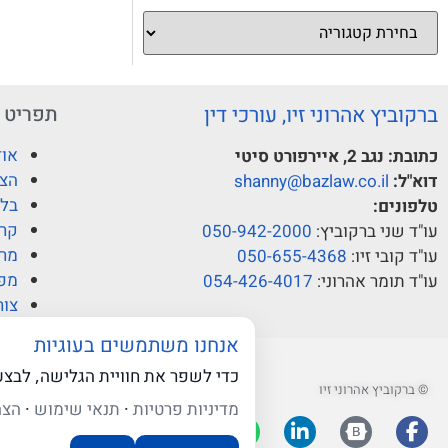
ברקוביץ אהרוני זיו, עורכי דין
תפריט
אוד
כתובת:
נגב 2, איירפורט סיטי
הצו
דוא"ל:
shanny@bazlaw.co.il
בלו
טלפונים:
קרי
עו"ד שני ברקוביץ:
050-942-2000
מרכ
עו"ד קובי זיו:
050-655-4368
מפ
עו"ד תומר אהרוני:
054-426-4017
צור
אנחנו משתמשים בעוגיות
כדי לשפר את חוויית הגלישה, לבצ
© ברקוביץ אהרוני זיו
מדיניות פרטיות
·
תנאי שימוש
·
הצה