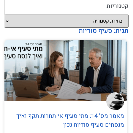
קטגוריות
תגית: סעיף סודיות
מאמר מס' 14: מתי סעיף אי-תחרות תקף ואיך
מנסחים סעיף סודיות נכון