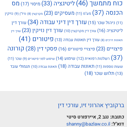
כוח מתמשך
(46)
מס
ליטיגציה
(33)
מיסוי
(17)
הכנסה
(37)
מעסיקים
(23)
מע"מ
(11)
נזיקין
נדל"ן
(9)
מקרקעין
(8)
עורך דין דיני עבודה
(34)
עורך דין
ניהול שכר
(15)
(11)
עורך דין נזיקין
(23)
ליטיגציה
(16)
עורך דין מקרקעין
(10)
עורך דין
פיטורים
(41)
עורך דין תאונות עבודה
(13)
תאונות דרכים
(8)
קורונה
פסקי דין
(28)
פיצויים
(23)
פיצויי פיטורים
(16)
(37)
שימוע
(14)
רשלנות רפואית
(12)
שכר
(11)
שימוע לפני פיטורים
(9)
תאונות עבודה
(18)
תגמולי עובד
שעות נוספות
(11)
תאונת עבודה
(10)
תלוש שכר
(18)
(13)
ברקוביץ אהרוני זיו, עורכי דין
כתובת:
נגב 2, איירפורט סיטי
דוא"ל:
shanny@bazlaw.co.il