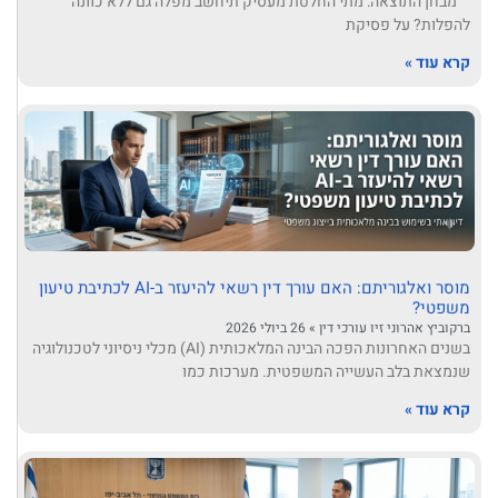
מבחן התוצאה: מתי החלטת מעסיק תיחשב מפלה גם ללא כוונה
להפלות? על פסיקת
קרא עוד »
מוסר ואלגוריתם: האם עורך דין רשאי להיעזר ב-AI לכתיבת טיעון
משפטי?
ברקוביץ אהרוני זיו עורכי דין
26 ביולי 2026
בשנים האחרונות הפכה הבינה המלאכותית (AI) מכלי ניסיוני לטכנולוגיה
שנמצאת בלב העשייה המשפטית. מערכות כמו
קרא עוד »