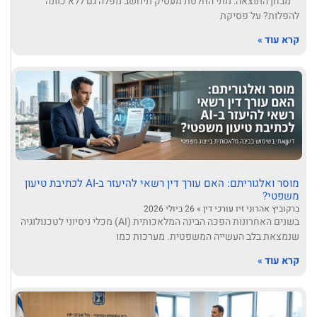
מבחן התוצאה: מתי החלטת מעסיק תיחשב מפלה גם ללא כוונה
להפלות? על פסיקת
קרא עוד »
מוסר ואלגוריתם: האם עורך דין רשאי להיעזר ב-AI לכתיבת טיעון
משפטי?
ברקוביץ אהרוני זיו עורכי דין
26 ביולי 2026
בשנים האחרונות הפכה הבינה המלאכותית (AI) מכלי ניסיוני לטכנולוגיה
שנמצאת בלב העשייה המשפטית. מערכות כמו
קרא עוד »