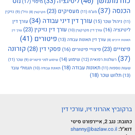
כוח מתמשך
(46)
מס
ליטיגציה
(33)
מיסוי
(17)
הכנסה
(37)
מעסיקים
(23)
מע"מ
(11)
נזיקין
נדל"ן
(9)
מקרקעין
(8)
עורך דין דיני עבודה
(34)
עורך דין
ניהול שכר
(15)
(11)
עורך דין נזיקין
(23)
ליטיגציה
(16)
עורך דין מקרקעין
(10)
עורך דין
פיטורים
(41)
עורך דין תאונות עבודה
(13)
תאונות דרכים
(8)
קורונה
פסקי דין
(28)
פיצויים
(23)
פיצויי פיטורים
(16)
(37)
שימוע
(14)
רשלנות רפואית
(12)
שכר
(11)
שימוע לפני פיטורים
(9)
תאונות עבודה
(18)
תגמולי עובד
שעות נוספות
(11)
תאונת עבודה
(10)
תלוש שכר
(18)
(13)
ברקוביץ אהרוני זיו, עורכי דין
כתובת:
נגב 2, איירפורט סיטי
דוא"ל:
shanny@bazlaw.co.il