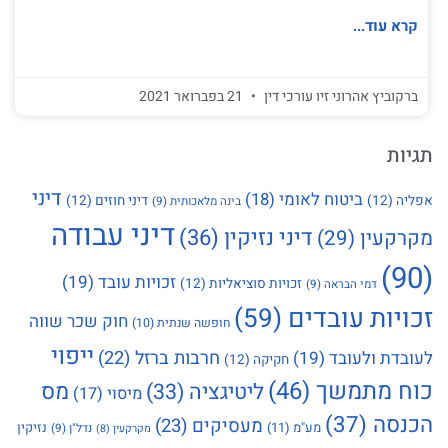
קרא עוד...
ברקוביץ אהרוני זיו עורכי דין
21 בפברואר 2021
תגיות
דיני
ביטוח לאומי
(18)
אפליה
(12)
דיני חוזים
(12)
בינה מלאכותית
(9)
דיני עבודה
דיני נזיקין
(36)
מקרקעין
(29)
(90)
זכויות עובד
(19)
זכויות סוציאליות
(12)
דמי הבראה
(9)
זכויות עובדים
(59)
חוק שכר שווה
חופשה שנתית
(10)
ייפוי
חרבות ברזל
(22)
לעובדת ולעובד
(19)
חקיקה
(12)
כוח מתמשך
(46)
מס
ליטיגציה
(33)
מיסוי
(17)
הכנסה
(37)
מעסיקים
(23)
מע"מ
(11)
נזיקין
נדל"ן
(9)
מקרקעין
(8)