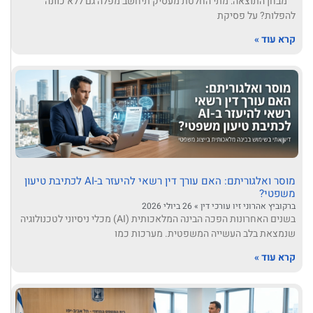
מבחן התוצאה: מתי החלטת מעסיק תיחשב מפלה גם ללא כוונה
להפלות? על פסיקת
קרא עוד »
מוסר ואלגוריתם: האם עורך דין רשאי להיעזר ב-AI לכתיבת טיעון
משפטי?
ברקוביץ אהרוני זיו עורכי דין
26 ביולי 2026
בשנים האחרונות הפכה הבינה המלאכותית (AI) מכלי ניסיוני לטכנולוגיה
שנמצאת בלב העשייה המשפטית. מערכות כמו
קרא עוד »