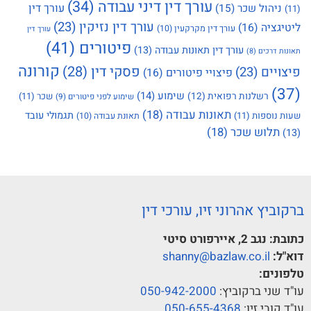
עורך דין דיני עבודה
(34)
עורך דין
ניהול שכר
(15)
(11)
עורך דין נזיקין
(23)
ליטיגציה
(16)
עורך דין מקרקעין
(10)
עורך דין
פיטורים
(41)
עורך דין תאונות עבודה
(13)
תאונות דרכים
(8)
קורונה
פסקי דין
(28)
פיצויים
(23)
פיצויי פיטורים
(16)
(37)
שימוע
(14)
רשלנות רפואית
(12)
שכר
(11)
שימוע לפני פיטורים
(9)
תאונות עבודה
(18)
תגמולי עובד
שעות נוספות
(11)
תאונת עבודה
(10)
תלוש שכר
(18)
(13)
ברקוביץ אהרוני זיו, עורכי דין
כתובת:
נגב 2, איירפורט סיטי
דוא"ל:
shanny@bazlaw.co.il
טלפונים:
עו"ד שני ברקוביץ:
050-942-2000
עו"ד קובי זיו:
050-655-4368