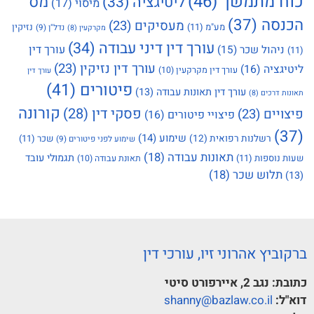
כוח מתמשך
(46)
מס
ליטיגציה
(33)
מיסוי
(17)
הכנסה
(37)
מעסיקים
(23)
מע"מ
(11)
נזיקין
נדל"ן
(9)
מקרקעין
(8)
עורך דין דיני עבודה
(34)
עורך דין
ניהול שכר
(15)
(11)
עורך דין נזיקין
(23)
ליטיגציה
(16)
עורך דין מקרקעין
(10)
עורך דין
פיטורים
(41)
עורך דין תאונות עבודה
(13)
תאונות דרכים
(8)
קורונה
פסקי דין
(28)
פיצויים
(23)
פיצויי פיטורים
(16)
(37)
שימוע
(14)
רשלנות רפואית
(12)
שכר
(11)
שימוע לפני פיטורים
(9)
תאונות עבודה
(18)
תגמולי עובד
שעות נוספות
(11)
תאונת עבודה
(10)
תלוש שכר
(18)
(13)
ברקוביץ אהרוני זיו, עורכי דין
כתובת:
נגב 2, איירפורט סיטי
דוא"ל:
shanny@bazlaw.co.il