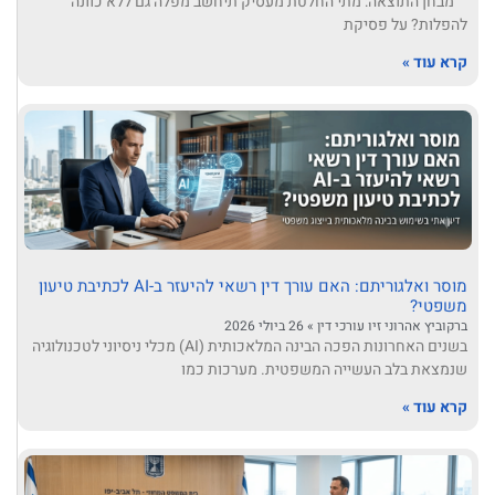
מבחן התוצאה: מתי החלטת מעסיק תיחשב מפלה גם ללא כוונה
להפלות? על פסיקת
קרא עוד »
מוסר ואלגוריתם: האם עורך דין רשאי להיעזר ב-AI לכתיבת טיעון
משפטי?
ברקוביץ אהרוני זיו עורכי דין
26 ביולי 2026
בשנים האחרונות הפכה הבינה המלאכותית (AI) מכלי ניסיוני לטכנולוגיה
שנמצאת בלב העשייה המשפטית. מערכות כמו
קרא עוד »