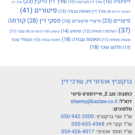
עורך דין נזיקין
(23)
ליטיגציה
(16)
עורך דין מקרקעין
(10)
עורך דין
פיטורים
(41)
עורך דין תאונות עבודה
(13)
תאונות דרכים
(8)
קורונה
פסקי דין
(28)
פיצויים
(23)
פיצויי פיטורים
(16)
(37)
שימוע
(14)
רשלנות רפואית
(12)
שכר
(11)
שימוע לפני פיטורים
(9)
תאונות עבודה
(18)
תגמולי עובד
שעות נוספות
(11)
תאונת עבודה
(10)
תלוש שכר
(18)
(13)
ברקוביץ אהרוני זיו, עורכי דין
כתובת:
נגב 2, איירפורט סיטי
דוא"ל:
shanny@bazlaw.co.il
טלפונים:
עו"ד שני ברקוביץ:
050-942-2000
עו"ד קובי זיו:
050-655-4368
עו"ד תומר אהרוני:
054-426-4017