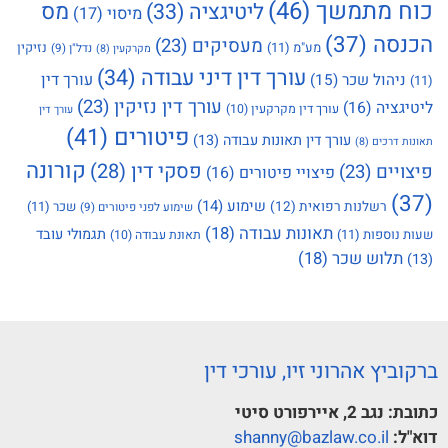
כוח מתמשך
(46)
מס
ליטיגציה
(33)
מיסוי
(17)
הכנסה
(37)
מעסיקים
(23)
מע"מ
(11)
נזיקין
נדל"ן
(9)
מקרקעין
(8)
עורך דין דיני עבודה
(34)
עורך דין
ניהול שכר
(15)
(11)
עורך דין נזיקין
(23)
ליטיגציה
(16)
עורך דין מקרקעין
(10)
עורך דין
פיטורים
(41)
עורך דין תאונות עבודה
(13)
תאונות דרכים
(8)
קורונה
פסקי דין
(28)
פיצויים
(23)
פיצויי פיטורים
(16)
(37)
שימוע
(14)
רשלנות רפואית
(12)
שכר
(11)
שימוע לפני פיטורים
(9)
תאונות עבודה
(18)
תגמולי עובד
שעות נוספות
(11)
תאונת עבודה
(10)
תלוש שכר
(18)
(13)
ברקוביץ אהרוני זיו, עורכי דין
כתובת:
נגב 2, איירפורט סיטי
דוא"ל:
shanny@bazlaw.co.il