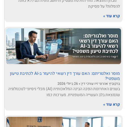
מבחן התוצאה: מתי החלטת מעסיק תיחשב מפלה גם ללא כוונה
להפלות? על פסיקת
קרא עוד »
מוסר ואלגוריתם: האם עורך דין רשאי להיעזר ב-AI לכתיבת טיעון
משפטי?
ברקוביץ אהרוני זיו עורכי דין
26 ביולי 2026
בשנים האחרונות הפכה הבינה המלאכותית (AI) מכלי ניסיוני לטכנולוגיה
שנמצאת בלב העשייה המשפטית. מערכות כמו
קרא עוד »