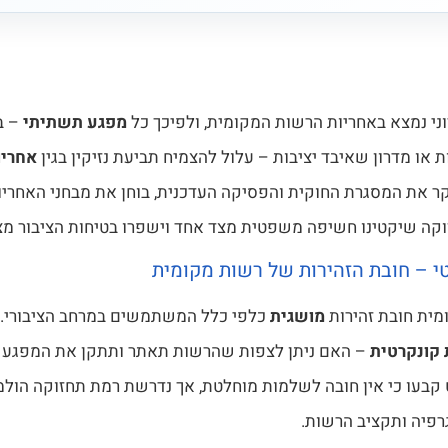
ני נמצא באחריות הרשות המקומית, ולפיכך כל
מפגע תשתיתי
– ב
 או מדרון שאיבד יציבות – עלול להצמיח תביעת נזיקין בגין
אחריו
ר את המסגרת החוקית והפסיקה העדכנית, בוחן את מבחני האחריות
וקה שיקטינו חשיפה משפטית מצד אחד וישפרו בטיחות הציבור מצ
 – חובת הזהירות של רשות מקומית
ית חובת זהירות
מושגית
כלפי כלל המשתמשים במרחב הציבורי. 
 קונקרטית
– האם ניתן לצפות שהרשות תאתר ותתקן את המפגע ב
בעו כי אין חובה לשלמות מוחלטת, אך נדרשת רמת תחזוקה הול
גרפיה ותקציב הרשות.