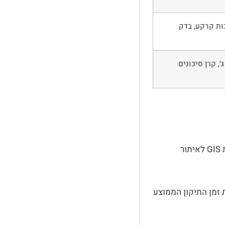
בות קרקע, בדק
׳, קרן סיכונים
(טיוטה במשרד הפנים) צפוי לחייב מערכת GIS לאיתור
זמן התיקון הממוצע