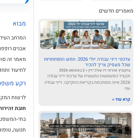
מאמרים חדשים
מבוא
המרחב העירו
אבנים רופפות
מאמר זה סוק
עדכוני דיני עבודה יולי 2026: חמש התפתחויות
שכל מעסיק צריך להכיר
לתיעוד ותחז
ברקוביץ אהרוני זיו עורכי דין
2 באוגוסט 2026
תקציר המשמעות המעשית של עדכוני דיני עבודה
רקע משפטי
2026 אינה מסתכמת בקריאת החקיקה. דיני עבודה
יולי
לרשות המקומ
קרא עוד »
חובת זהירות
בתי‑המשפט ק
תנועה, טופו