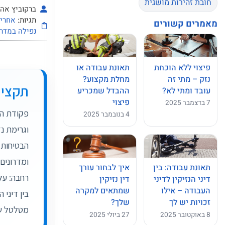
חובת זהירות מושגית
ברקוביץ אהרו
תגיות:
אחריו
מאמרים קשורים
נפילה במדר
תאונת עבודה או
פיצוי ללא הוכחת
מחלת מקצוע?
נזק – מתי זה
תקציר
ההבדל שמכריע
עובד ומתי לא?
פיצוי
7 בדצמבר 2025
4 בנובמבר 2025
וגרימת נ
הבטיחות 
ומדרונים
איך לבחור עורך
תאונת עבודה: בין
רחבה: על
דין נזיקין
דיני הנזיקין לדיני
שמתאים למקרה
העבודה – אילו
שלך?
זכויות יש לך
מטלטל ש
27 ביולי 2025
8 באוקטובר 2025