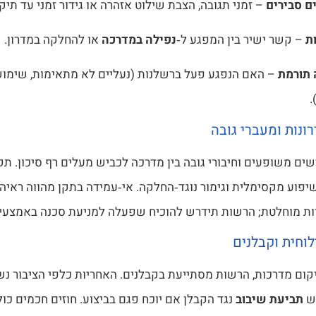
ם סבירים
– זמני תגובה, הצבת שילוט אזהרה או גידור זמני עד תיקו
ת
– קשר ישיר בין המפגע ל‑
נפילה במדרכה
או להחלקה במדרון.
תורמת
– האם הנפגע פעל ברשלנות (נעליים לא מתאימות, שימוש
.
ונות ומעברי גובה
 שיפוע מקסימלית וגימור נוגד‑החלקה. אי‑עמידה בתקן מהווה ראיה
ת מוחלטת; הרשות תידרש להוכיח שפעלה למניעת סכנה באמצעי סי
וחית וקבלנים
קום מדרכות, הרשות מסתייעת בקבלנים. האחריות כלפי הציבור נ
ש
תביעת שיבוב
נגד הקבלן אם יוכח פגם בביצוע. חוזים חכמים כול