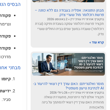
הבסיס הנו
מבחן התוצאה: אפליה בעבודה גם ללא כוונה –
פרשת רוכלומר מול שערי צדק
פקודת 
ברקוביץ אהרוני זיו עורכי דין
2 באוגוסט 2026
וגרימת 
תקציר פרשת רוכלומר עסקה בעובדת ותיקה (גברת
רוכלומר) שעבדה במשך שנים בבית החולים שערי
צדק.
פקודת 
קרא עוד »
פקודת 
מדרכות
מבחני אחרי
קיומו 
מוסר ואלגוריתם: האם עורך דין רשאי להיעזר ב-
AI לכתיבת טיעון משפטי?
ידיעת
ברקוביץ אהרוני זיו עורכי דין
26 ביולי 2026
תקציר אולם לצד היתרונות, מתעוררת שאלה
סביר.
מהותית: האם עורך דין רשאי להסתמך על בינה
מלאכותית