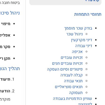
קרא עוד »
ביטוח חובה ואח
ניהול סיכו
תחומי התמחות
מיפוי 
בודק שכר מוסמך
ניהול שכר
אפליקצ
דיני מקרקעין
דיני עבודה
סקר מד
אכיפה
זכויות עובדים
תקן רי
זכויות עובדים חגים
תהליך הגשת
פיטורים וסיום העסקה
קבלה לעבודה
תיעוד 
תנאי עבודה
תנאים סוציאליים
הודעה
תעסוקה
שוויון הזדמנויות בעבודה
מוקדמת
ליטיגציה