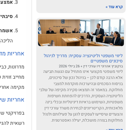
אמצעי
קרא עוד »
סיבתיו
אשמה 
הליכה)
אחריות מדר
ליווי משפטי וליטיגציה עסקית: מדריך לניהול
סיכונים משפטיים
ברקוביץ אהרוני זיו עורכי דין
26 ביולי 2026
ליווי משפטי מקצועי אינו מתחיל עם הגשת תביעה
מחייב זווית
אלא הרבה קודם לכן – בניהול נכון של סיכונים,
בניסוח הסכמים ובהיערכות מוקדמת למצבי
מקימה אחריו
מחלוקת. במאמר זה תמצאו סקירה מקיפה של שלבי
הליטיגציה העסקית, הדרכים להפחתת חשיפות
אחריות שיל
משפטיות, השימוש בראיות דיגיטליות ובכלי בינה
מלאכותית, הקריטריונים לבחירת משרד עורכי דין
בפרויקטי שי
והצעדים שיסייעו לעסקים להגן על פעילותם ולנהל
מחלוקות בצורה מושכלת, יעילה ואסטרטגית.
רשאית להגי