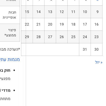
15
14
13
12
11
10
9
חבות
אופיינית
22
21
20
19
18
17
16
פיצוי
ממוצע*
29
28
27
26
25
24
23
*הערכה מבוססת 
31
30
מגמות עתידיות (5
« יול
חוק בט
מפגעים
מדדי KPI לתחזוקה
מתחת 5 ימים תזכה בתוספת תקציב