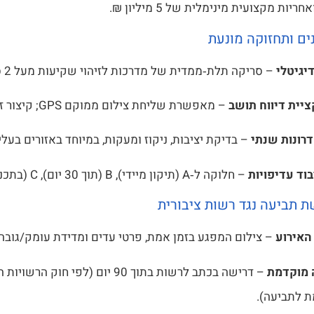
ריות מקצועית מינימלית של 5 מיליון ₪.
נים ותחזוקה מונעת
דיגיטלי
– סריקה תלת‑ממדית של מדרכות לזיהוי שקיעות מעל 2 ס״מ.
יית דיווח תושב
– מאפשרת שליחת צילום ממוקם GPS; קיצור זמן טיפול ב‑40 %.
רונות שנתי
– בדיקת יציבות, ניקוז ומעקות, במיוחד באזורים בעלי
בוד עדיפויות
– חלוקה ל‑A (תיקון מיידי), B (תוך 30 יום), C (בתכנית רבעונית).
 תביעה נגד רשות ציבורית
האירוע
– צילום המפגע בזמן אמת, פרטי עדים ומדידת עומק/גובה 
 מוקדמת
– דרישה בכתב לרשות בתוך 90 יום (לפי ח
 לתביעה).