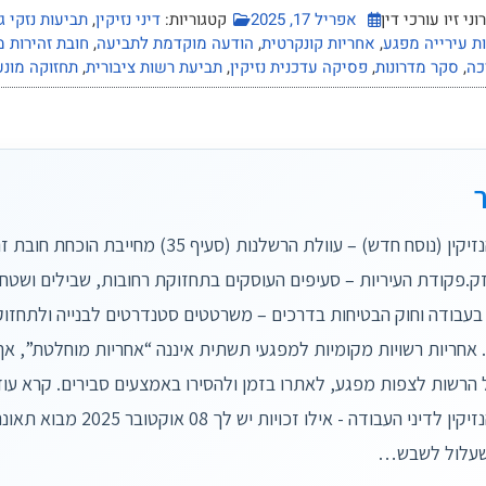
ני זיו עורכי דין
אפריל 17, 2025
קטגוריות:
דיני נזיקין
,
תביעות נזקי ג
ת עירייה מפגע
,
אחריות קונקרטית
,
הודעה מוקדמת לתביעה
,
חובת זהירות 
כה
,
סקר מדרונות
,
פסיקה עדכנית נזיקין
,
תביעת רשות ציבורית
,
תחזוקה מונע
פקודת הנזיקין (נוסח חדש) – עוולת הרשלנות (סעיף 35) מחי
זק.פקודת העיריות – סעיפים העוסקים בתחזוקת רחובות, שבילים ושטחי
בעבודה וחוק הבטיחות בדרכים – משרטטים סטנדרטים לבנייה ולתחזו
. אחריות רשויות מקומיות למפגעי תשתית איננה “אחריות מוחלטת”, אך
 הרשות לצפות מפגע, לאתרו בזמן ולהסירו באמצעים סבירים. קרא עוד
בין דיני הנזיקין לדיני העבודה - אילו
עלול לשבש…