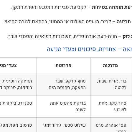
עת מומחה בטיחות
– לקביעת סבירות המפגע והפרת התקן.
תביעה
– לבית‑משפט השלום או המחוזי, בהתאם לגובה הפיצוי.
נזק
– חוות‑דעת אורתופדית, חשבוניות רפואיות והפסדי שכר.
ה – אחריות, סיכונים וצעדי מניעה
מדרכות
מדרונות
צעדי מני
בור, אריח שבור,
סחף קרקע, שבר
תחזוקה רוטינית, 
בליטה
במעקה, סחופת מים
רופפות, סריקה די
סיור פקח אחת
בדיקת מהנדס אחת
סטנדרט ביקורת מ
לשבוע
לשנה
פסי אזהרה, סרט
שילוט סכנה, גידור זמני
פרסום מפת מפגעי
סימון