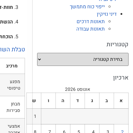
ייפוי כוח מתמשך
חוות‑ד
דיני נזיקין
תאונות דרכים
הגשת 
תאונות עבודה
הוכחת 
קטגוריות
טבלת השווא
מרכיב
ארכיון
מפגע
טיפוסי
אוגוסט 2026
א
ב
ג
ד
ה
ו
ש
מבחן
סבירות
1
אמצעי
8
7
6
5
4
3
2
אזהרה