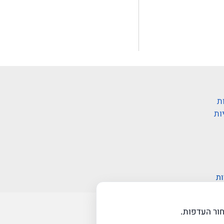
ת
ות
ות
ור העדפות.