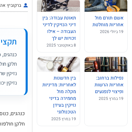
ברקוביץ אהרו
אשם תורם מול
תאונת עבודה: בין
אחריות מוחלטת
דיני הנזיקין לדיני
העבודה – אילו
19 ביולי 2026
זכויות יש לך
תקציר
8 באוקטובר 2025
כנהגים, כ
חלקן חולפ
נזיקין ש
נפילות ברחוב:
בין חדשנות
נזיקין יכ
אחריות הרשות
לאחריות: מדיניות
ופיצוי לנפגעים
מקלה מול
מחמירה בדיני
19 במרץ 2025
נזיקין בעידן
הטכנולוגי
כנהגים, כנוס
19 במרץ 2025
חלקן חולפות 