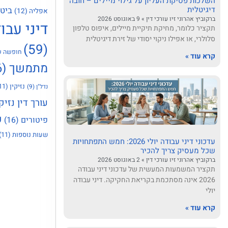
השלכות פסיקת העליון על גילוי מיילים – חובה
דיגיטלית
ביטו
אפליה
(12)
ברקוביץ אהרוני זיו עורכי דין
9 באוגוסט 2026
דיני עבו
תקציר כלומר, מחיקת תיקיית מיילים, איפוס טלפון
סלולרי, או אפילו ניקוי יסודי של זירת דיגיטלית
(59)
חופשה ש
קרא עוד »
מתמשך
(46)
נזיקין
(11)
נדל"ן
(9)
עורך דין נזיקי
פ
פיטורים
(16)
שעות נוספות
(11)
עדכוני דיני עבודה יולי 2026: חמש התפתחויות
שכל מעסיק צריך להכיר
ברקוביץ אהרוני זיו עורכי דין
2 באוגוסט 2026
תקציר המשמעות המעשית של עדכוני דיני עבודה
2026 אינה מסתכמת בקריאת החקיקה. דיני עבודה
יולי
קרא עוד »