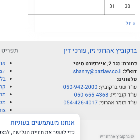
31
30
« יול
ברקוביץ אהרוני זיו, עורכי דין
תפריט
אוד
כתובת:
נגב 2, איירפורט סיטי
הצו
דוא"ל:
shanny@bazlaw.co.il
בלו
טלפונים:
קרי
עו"ד שני ברקוביץ:
050-942-2000
מרכ
עו"ד קובי זיו:
050-655-4368
מפ
עו"ד תומר אהרוני:
054-426-4017
צור
אנחנו משתמשים בעוגיות
כדי לשפר את חוויית הגלישה, לבצ
© ברקוביץ אהרוני זיו