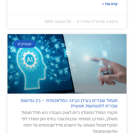
קרא עוד »
ברקוביץ אהרוני זיו עורכי דין
23 בנובמבר 2025
מעסיקים
תגמול עובדים בעידן הבינה המלאכותית – בין גמישות
שכרית למשמעות אנושית
תקציר המודל המומלץ כיום לשוק העבודה הוא מודל תגמול
משולב, המורכב ממספר שכבות:שכר בסיס הוגן ומוגדר לפי
תפקידתגמול משתנה על הישגים מדידיםבונוסים על יוזמה
וחדשנותתגמול