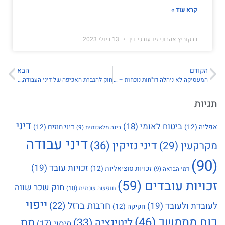
קרא עוד »
ברקוביץ אהרוני זיו עורכי דין
13 ביולי 2023
הקודם
הבא
המעסיקה לא ניהלה דו"חות נוכחות – ותפצה על שעות נוספות
חוק להגברת האכיפה של דיני העבודה, תשע"ב-2011
תגיות
דיני
ביטוח לאומי
(18)
אפליה
(12)
דיני חוזים
(12)
בינה מלאכותית
(9)
דיני עבודה
דיני נזיקין
(36)
מקרקעין
(29)
(90)
זכויות עובד
(19)
זכויות סוציאליות
(12)
דמי הבראה
(9)
זכויות עובדים
(59)
חוק שכר שווה
חופשה שנתית
(10)
ייפוי
חרבות ברזל
(22)
לעובדת ולעובד
(19)
חקיקה
(12)
כוח מתמשך
(46)
מס
ליטיגציה
(33)
מיסוי
(17)