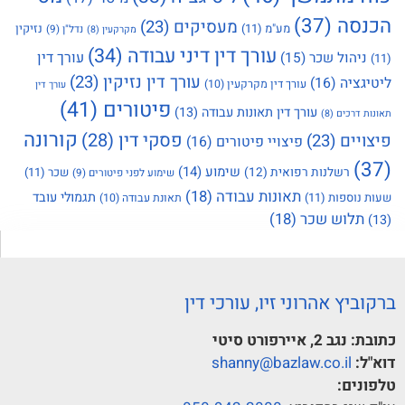
הכנסה
(37)
מעסיקים
(23)
מע"מ
(11)
נזיקין
נדל"ן
(9)
מקרקעין
(8)
עורך דין דיני עבודה
(34)
עורך דין
ניהול שכר
(15)
(11)
עורך דין נזיקין
(23)
ליטיגציה
(16)
עורך דין מקרקעין
(10)
עורך דין
פיטורים
(41)
עורך דין תאונות עבודה
(13)
תאונות דרכים
(8)
קורונה
פסקי דין
(28)
פיצויים
(23)
פיצויי פיטורים
(16)
(37)
שימוע
(14)
רשלנות רפואית
(12)
שכר
(11)
שימוע לפני פיטורים
(9)
תאונות עבודה
(18)
תגמולי עובד
שעות נוספות
(11)
תאונת עבודה
(10)
תלוש שכר
(18)
(13)
ברקוביץ אהרוני זיו, עורכי דין
כתובת:
נגב 2, איירפורט סיטי
דוא"ל:
shanny@bazlaw.co.il
טלפונים: