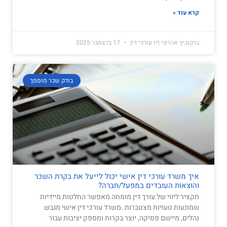
קרא עוד »
ברקוביץ אהרוני זיו עורכי דין
17 בדצמבר 2025
בודק שכר מוסמך
איך משרד עורכי דין אישי יכול לייעל את בקרת השכר
והוצאות העובדים במפעל/חברה?
תקציר ליווי של עורך דין מומחה מאפשר החלטות מיידיות
שמונעות טעויות מצטברות. משרד עורכי דין אישי מגבש
נהלים, מיישם פסיקה, יוצר בקרות ומספק יציבות עבור