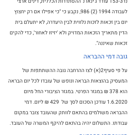
נד153-3 עודד ג'ינאו נ' ההסתדרות הכללית, דינים ארצי
לעבודה 1994 (2) 986, נקבע כי "כי אפילו אם רק יחצוץ
יום בין זכאות לזכות נלווית לבין היעדרה, לא יתעלם בית
הדין מתאריך הזכאות המדויק ולא 'יזיזו לאחור', כדי להקים
זכאות שאיננה".
גובה דמי ההבראה
על פי סעיף2(א) לצו ההרחבה גובה ההשתתפות של
המעסיק בהוצאות הבראה ונופש של עובדו לכל יום הבראה
הוא 378 ₪ במגזר הפרטי. במגזר הציבורי החל מיום
1.6.2020 עודכן הסכום לסך של 429 ₪ ליום. דמי
ההבראה משולמים בהתאם לוותק שהעובד צובר במקום
עבודתו. התשלום יהיה בהתאם להיקף המשרה של העובד.