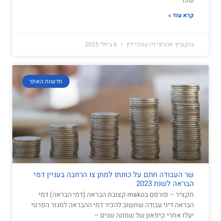
שכר
קרא עוד »
ברקוביץ אהרוני זיו עורכי דין
6 ביולי 2025
חדשות האתר
שר העבודה חתם על כוונתו למתן צו הרחבה בעניין דמי
הבראה לשנת 2023
תקציר – פורסם בmako קצובת הבראה (דמי הבראה) דמי
הבראה דיני עבודה שחשוב להכיר דמי ההבראה למגזר הפרטי
יעלו אחרי קיפאון של שמונה שנים –