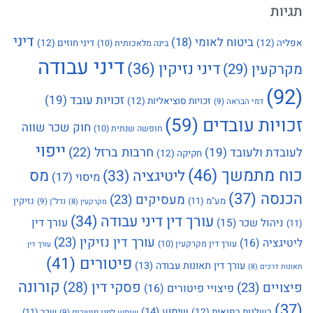
תגיות
דיני
ביטוח לאומי
(18)
אפליה
(12)
דיני חוזים
(12)
בינה מלאכותית
(10)
דיני עבודה
דיני נזיקין
(36)
מקרקעין
(29)
(92)
זכויות עובד
(19)
זכויות סוציאליות
(12)
דמי הבראה
(9)
זכויות עובדים
(59)
חוק שכר שווה
חופשה שנתית
(10)
ייפוי
חרבות ברזל
(22)
לעובדת ולעובד
(19)
חקיקה
(12)
כוח מתמשך
(46)
מס
ליטיגציה
(33)
מיסוי
(17)
הכנסה
(37)
מעסיקים
(23)
מע"מ
(11)
נזיקין
נדל"ן
(9)
מקרקעין
(8)
עורך דין דיני עבודה
(34)
עורך דין
ניהול שכר
(15)
(11)
עורך דין נזיקין
(23)
ליטיגציה
(16)
עורך דין מקרקעין
(10)
עורך דין
פיטורים
(41)
עורך דין תאונות עבודה
(13)
תאונות דרכים
(8)
קורונה
פסקי דין
(28)
פיצויים
(23)
פיצויי פיטורים
(16)
(37)
שימוע
(14)
רשלנות רפואית
(12)
שכר
(11)
שימוע לפני פיטורים
(9)