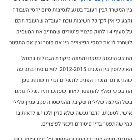
בין המשרד לבין העובד בנוגע לנסיבות סיום יחסי העבודה
וקבע כי אין לכך כל חשיבות נוכח העובדה שהעובד חתם
על סעיף 14 לחוק פיצויי פיטורים שמחייב את המעסיק
לשחרר לו את כספי הפיצויים בין אם פוטר ובין אם התפטר.
התובע הועסק כפקח וממונה ביקורת הגבולות במנהל
האוכלוסין בין השנים 2012-2015. לפי גרסתו בתביעה
שהגיש נגד משרד הפנים לתשלום זכויות שונות, טען
התובע כי נאלץ להתפטר לאחר שסמכויותיו נשללו ממנו
בשל המלצה שלילית שקיבל מהמשטרה עקב עניין פלילי
אישי. לטענתו, הדבר נעשה שלא כדין ולכו יש לראות בו
כמי שהתפטר בדין פיטורים וזכאי לפיצויים.
המדינה טענה מנגד כי התובע התפטר על דעת עצמו, שכן