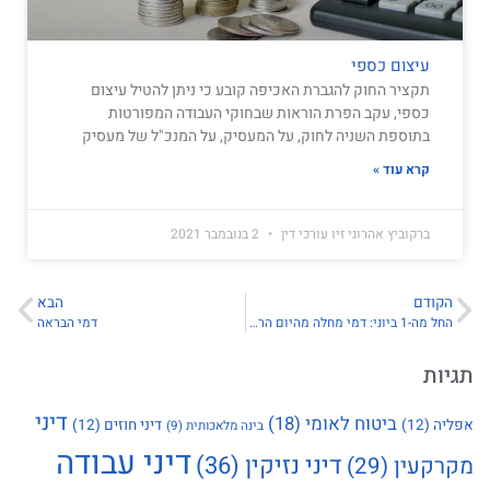
עיצום כספי ​
תקציר החוק להגברת האכיפה קובע כי ניתן להטיל עיצום
כספי, עקב הפרת הוראות שבחוקי העבודה המפורטות
בתוספת השניה לחוק, על המעסיק, על המנכ"ל של מעסיק
קרא עוד »
ברקוביץ אהרוני זיו עורכי דין
2 בנובמבר 2021
הקודם
הבא
החל מה-1 ביוני: דמי מחלה מהיום הראשון למחלימים ממחלה קשה
דמי הבראה
תגיות
דיני
ביטוח לאומי
(18)
אפליה
(12)
דיני חוזים
(12)
בינה מלאכותית
(9)
דיני עבודה
דיני נזיקין
(36)
מקרקעין
(29)