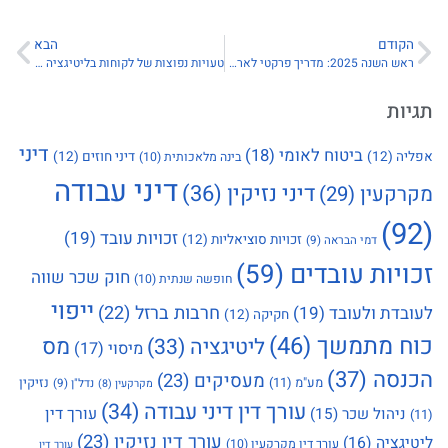
הקודם
הבא
ראש השנה 2025: מדריך פרקטי לארגונים ולעובדים – שעות ערב חג, דמי חגים, מנוחת פיצוי ושי
טעויות נפוצות של לקוחות בליטיגציה – ואיך להימנע מהן
תגיות
דיני
ביטוח לאומי
(18)
אפליה
(12)
דיני חוזים
(12)
בינה מלאכותית
(10)
דיני עבודה
דיני נזיקין
(36)
מקרקעין
(29)
(92)
זכויות עובד
(19)
זכויות סוציאליות
(12)
דמי הבראה
(9)
זכויות עובדים
(59)
חוק שכר שווה
חופשה שנתית
(10)
ייפוי
חרבות ברזל
(22)
לעובדת ולעובד
(19)
חקיקה
(12)
כוח מתמשך
(46)
מס
ליטיגציה
(33)
מיסוי
(17)
הכנסה
(37)
מעסיקים
(23)
מע"מ
(11)
נזיקין
נדל"ן
(9)
מקרקעין
(8)
עורך דין דיני עבודה
(34)
עורך דין
ניהול שכר
(15)
(11)
עורך דין נזיקין
(23)
ליטיגציה
(16)
עורך דין מקרקעין
(10)
עורך דין