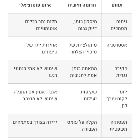
תחום
תרומה חיובית
איום פוטנציאלי
ניתוח
חיסכון בזמן,
תלות יתר בכלים
מסמכים
דיוק גבוה
אוטומטיים
אסטרטגיה
סימולציות של
אחידות יתר של
סיכויי הצלחה
טיעונים
חקירה
התאמה בזמן
שימוש לא אתי בנתוני
נגדית
אמת לתגובות
רגש
יחסי
שקיפות,
אובדן אמון אם מתגלה
לקוח-עורך
יעילות
שימוש לא מוצהר
דין
תעסוקה
הקלה על עומס
ירידה בצורך במתמחים
משפטית
העבודה