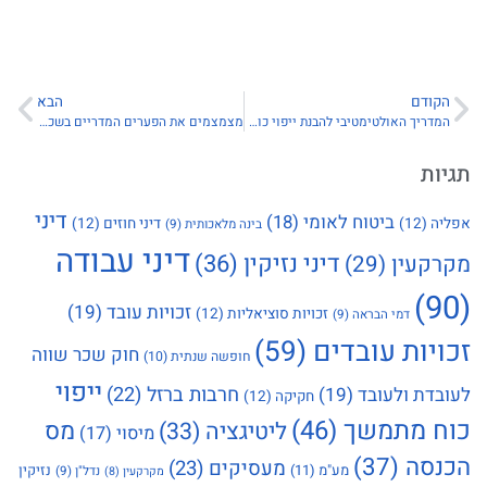
הקודם
הבא
המדריך האולטימטיבי להבנת ייפוי כוח מתמשך
מצמצמים את הפערים המדריים בשכר העובדים/ות
תגיות
דיני
ביטוח לאומי
(18)
אפליה
(12)
דיני חוזים
(12)
בינה מלאכותית
(9)
דיני עבודה
דיני נזיקין
(36)
מקרקעין
(29)
(90)
זכויות עובד
(19)
זכויות סוציאליות
(12)
דמי הבראה
(9)
זכויות עובדים
(59)
חוק שכר שווה
חופשה שנתית
(10)
ייפוי
חרבות ברזל
(22)
לעובדת ולעובד
(19)
חקיקה
(12)
כוח מתמשך
(46)
מס
ליטיגציה
(33)
מיסוי
(17)
הכנסה
(37)
מעסיקים
(23)
מע"מ
(11)
נזיקין
נדל"ן
(9)
מקרקעין
(8)