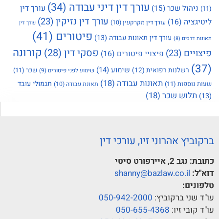
עורך דין דיני עבודה
(34)
עורך דין
ניהול שכר
(15)
(11)
עורך דין נזיקין
(23)
ליטיגציה
(16)
עורך דין מקרקעין
(10)
עורך דין
פיטורים
(41)
עורך דין תאונות עבודה
(13)
תאונות דרכים
(8)
קורונה
פסקי דין
(28)
פיצויים
(23)
פיצויי פיטורים
(16)
(37)
שימוע
(14)
רשלנות רפואית
(12)
שכר
(11)
שימוע לפני פיטורים
(9)
תאונות עבודה
(18)
תגמולי עובד
שעות נוספות
(11)
תאונת עבודה
(10)
תלוש שכר
(18)
(13)
ברקוביץ אהרוני זיו, עורכי דין
כתובת:
נגב 2, איירפורט סיטי
דוא"ל:
shanny@bazlaw.co.il
טלפונים:
עו"ד שני ברקוביץ:
050-942-2000
עו"ד קובי זיו:
050-655-4368