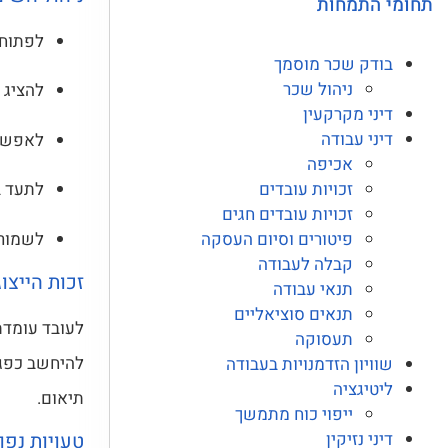
תחומי התמחות
לפתוח 
בודק שכר מוסמך
ניהול שכר
להציג 
דיני מקרקעין
דיני עבודה
לאפשר 
אכיפה
זכויות עובדים
לתעד ב
זכויות עובדים חגים
פיטורים וסיום העסקה
לשמור 
קבלה לעבודה
זכות הייצוג
תנאי עבודה
תנאים סוציאליים
לעובד עומדת 
תעסוקה
להיחשב כפגם
שוויון הזדמנויות בעבודה
ליטיגציה
תיאום.
ייפוי כוח מתמשך
דיני נזיקין
טעויות נפ