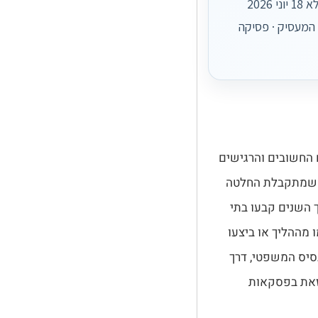
סיכוני המעסיק. קרא עוד » מאמר מס' 16: שימוע לפני פיטורין – הצ’ק ליסט המלא 18 יוני 2026
 המעסיק · פסיקה
 החשובים והרגישים
י שמתקבלת החלטה
 השנים קבעו בתי
 מההליך או ביצעו
סיס המשפטי, דרך
 זאת בפסקאות