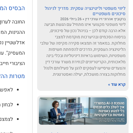
הבסיס המש
ליווי משפטי וליטיגציה עסקית: מדריך לניהול
סיכונים משפטיים
ברקוביץ אהרוני זיו עורכי דין
26 ביולי 2026
החובה לערוך
ליווי משפטי מקצועי אינו מתחיל עם הגשת תביעה
אלא הרבה קודם לכן – בניהול נכון של סיכונים,
בניסוח הסכמים ובהיערכות מוקדמת למצבי
אדלשטיין נקב
מחלוקת. במאמר זה תמצאו סקירה מקיפה של שלבי
הליטיגציה העסקית, הדרכים להפחתת חשיפות
המעסיק". עם
משפטיות, השימוש בראיות דיגיטליות ובכלי בינה
מלאכותית, הקריטריונים לבחירת משרד עורכי דין
הציבורי חייב
והצעדים שיסייעו לעסקים להגן על פעילותם ולנהל
מחלוקות בצורה מושכלת, יעילה ואסטרטגית.
מטרות ההל
קרא עוד »
לאפשר 
לבחון 
לצמצם 