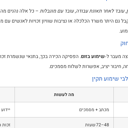
,
עובד לאחר תאונת עבודה
,
עובד עם מוגבלות
– כל אלה נהנים מהג
בל גם היתר משרד הכלכלה או נציבות שוויון זכויות לאנשים עם מו
וע.
וק
צה מעבר ל‑
שימוע בזום
. הפסיקה הכירה בכך, בתנאי שנשמרת זכו
, חיבור יציב, אפשרות לשלוח מסמכים.
בי שימוע תקין
מה לעשות
מכתב + מסמכים
יידוע 
48–72 שעות
זכות ת