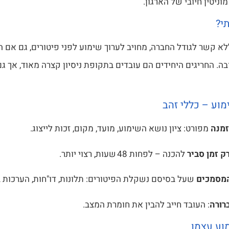
ניטין חיובי של הארגון.
תי?
לא קשר לגודל החברה, מחויב לערוך שימוע לפני פיטורים, גם אם 
ה. החריגים היחידים הם עובדים בתקופת ניסיון קצרה מאוד, אך ג
וע – כללי זהב
זמנה
מפורט: ציון נושא השימוע, מועד, מקום, זכות לייצוג.
ק זמן סביר
להכנה – לפחות 48 שעות, רצוי יותר.
המסמכים
שעל בסיסם נשקלת הפיטורים: תלונות, דו"חות, הערכות ב
רורה
: העובד חייב להבין את חומרת המצב.
וע עצמו