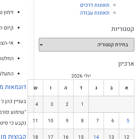
תאונות דרכים
זימון 
תאונות עבודה
קיום ה
קטגוריות
אי‑הצג
החלטה 
ארכיון
התעלמו
יולי 2026
דוגמאות מ
א
ב
ג
ד
ה
ו
ש
בעניין כהן נ׳ אוריין נפסקו 0
4
3
2
1
"שימוע פורמל
11
10
9
8
7
6
5
נקבע כי פיט
קבוצות מוג
18
17
16
15
14
13
12