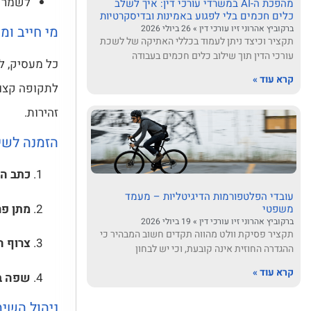
לשמר מו
מהפכת ה-AI במשרדי עורכי דין: איך לשלב
כלים חכמים בלי לפגוע באמינות ובדיסקרטיות
ברקוביץ אהרוני זיו עורכי דין
26 ביולי 2026
מי חייב ומ
תקציר וכיצד ניתן לעמוד בכללי האתיקה של לשכת
עורכי הדין תוך שילוב כלים חכמים בעבודה
כל מעסיק, ל
קרא עוד »
לתקופה קצוב
זהירות.
הזמנה לשימ
כתב ה
עובדי הפלטפורמות הדיגיטליות – מעמד
מתן פר
משפטי
ברקוביץ אהרוני זיו עורכי דין
19 ביולי 2026
תקציר פסיקת וולט מהווה תקדים חשוב המבהיר כי
צרוף 
ההגדרה החוזית אינה קובעת, וכי יש לבחון
קרא עוד »
שפה ב
ניהול השימ