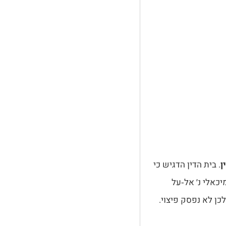
ן
. בית הדין הדגיש כי
יכאלי נ׳ אל‑על
כן לא נפסק פיצוי.