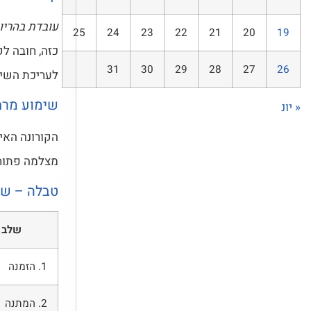
עובדת בהריון
25
24
23
22
21
20
19
כזה, חובה לק
31
30
29
28
27
26
לעריכת השימ
שימוע מרח
« יונ
הקורונה האי
מצלמה פתוחה
טבלה – של
שלב
1. הזמנה
2. המתנה