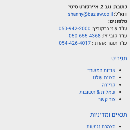
ת:
נגב 2, איירפורט סיטי
ל:
shanny@bazlaw.co.il
נים:
שני ברקוביץ:
050-942-2000
קובי זיו:
050-655-4368
תומר אהרוני:
054-426-4017
יט
אודות המשרד
הצוות שלנו
קריירה
שאלות & תשובות
צור קשר
ם ומדיניות
הצהרת נגישות