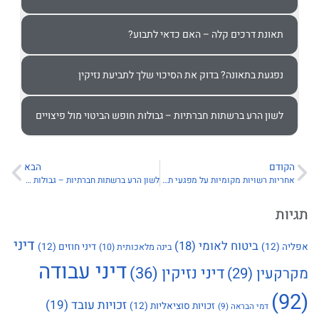
תאונת דרכים קלה – האם כדאי לתבוע?
נפגעת בתאונה? בדוק את הסיכוי שלך לתביעת נזיקין
לשון הרע ברשתות חברתיות – גבולות חופש הביטוי מול פיצויים
קודם
הבא
אחריות רשויות מקומיות על מפגעי תשתית – מדרכות ומדרונים
לשון הרע ברשתות חברתיות – גבולות חופש הביטוי מול פיצויים
ות
דיני
ביטוח לאומי
(18)
ה
(12)
דיני חוזים
(12)
בינה מלאכותית
(10)
דיני עבודה
דיני נזיקין
(36)
קעין
(29)
זכויות עובד
(19)
זכויות סוציאליות
(12)
דמי הבראה
(9)