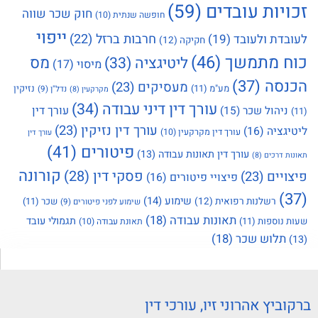
יות עובדים
(59)
חוק שכר שווה
חופשה שנתית
(10)
ייפוי
חרבות ברזל
(22)
דת ולעובד
(19)
חקיקה
(12)
ח מתמשך
(46)
מס
ליטיגציה
(33)
מיסוי
(17)
סה
(37)
מעסיקים
(23)
מע"מ
(11)
נזיקין
נדל"ן
(9)
מקרקעין
(8)
עורך דין דיני עבודה
(34)
עורך דין
ניהול שכר
(15)
עורך דין נזיקין
(23)
גציה
(16)
עורך דין מקרקעין
(10)
עורך דין
פיטורים
(41)
עורך דין תאונות עבודה
(13)
ת דרכים
(8)
קורונה
פסקי דין
(28)
יים
(23)
פיצויי פיטורים
(16)
שימוע
(14)
רשלנות רפואית
(12)
שכר
(11)
שימוע לפני פיטורים
(9)
תאונות עבודה
(18)
תגמולי עובד
 נוספות
(11)
תאונת עבודה
(10)
תלוש שכר
(18)
ביץ אהרוני זיו, עורכי דין