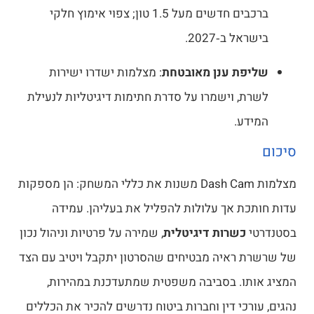
ברכבים חדשים מעל 1.5 טון; צפוי אימוץ חלקי
בישראל ב‑2027.
שליפת ענן מאובטחת
: מצלמות ישדרו ישירות
לשרת, וישמרו על סדרת חתימות דיגיטליות לנעילת
המידע.
כום
מצלמות Dash Cam משנות את כללי המשחק: הן מספקות
ות חותכת אך עלולות להפליל את בעליהן. עמידה
טנדרטי
כשרות דיגיטלית
, שמירה על פרטיות וניהול נכון
 שרשרת ראיה מבטיחים שהסרטון יתקבל ויטיב עם הצד
ציג אותו. בסביבה משפטית שמתעדכנת במהירות,
ים, עורכי דין וחברות ביטוח נדרשים להכיר את הכללים