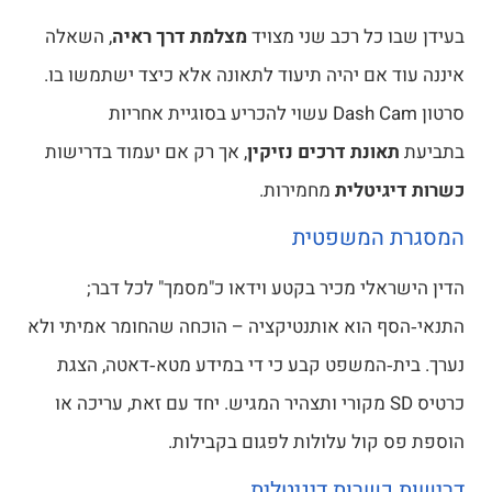
ידן שבו כל רכב שני מצויד
מצלמת דרך ראיה
, השאלה
ננה עוד אם יהיה תיעוד לתאונה אלא כיצד ישתמשו בו.
סרטון Dash Cam עשוי להכריע בסוגיית אחריות
ביעת
תאונת דרכים נזיקין
, אך רק אם יעמוד בדרישות
רות דיגיטלית
מחמירות.
סגרת המשפטית
ין הישראלי מכיר בקטע וידאו כ"מסמך" לכל דבר;
נאי‑הסף הוא אותנטיקציה – הוכחה שהחומר אמיתי ולא
רך. בית‑המשפט קבע כי די במידע מטא‑דאטה, הצגת
כרטיס SD מקורי ותצהיר המגיש. יחד עם זאת, עריכה או
ספת פס קול עלולות לפגום בקבילות.
ישות כשרות דיגיטלית