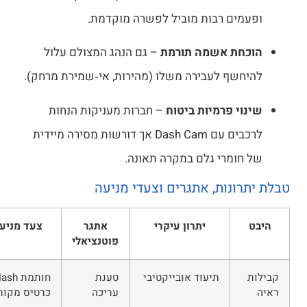
ופעמים רבות מוביל לפשרה מוקדמת.
הוכחת אשמה תורמת
– גם הנהג המצולם עלול
להיחשף לעבירה משלו (מהירות, אי‑שמירת מרחק).
שינוי פרמיות ביטוח
– חברות מעניקות הנחות
לרכבים עם Dash Cam אך דורשות מסירה מיידית
של חומרי גלם במקרה תאונה.
לת יתרונות, אתגרים וצעדי מניעה
היבט
יתרון עיקרי
אתגר
צעד מניעה
פוטנציאלי
קבילות
תיעוד אובייקטיבי
טענת
חותמת Hash +
ראיה
עריכה
כרטיס מקורי