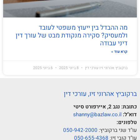
מה ההבדל בין ייעוץ משפטי לעובד
ולמעסיק? סקירה מנקודת מבט של עורך דין
דיני עבודה
קרא עוד »
ברקוביץ אהרוני זיו עורכי דין
8 ביוני 2025
6 ביוני 2025
ברקוביץ אהרוני זיו, עורכי דין
כתובת:
נגב 2, איירפורט סיטי
דוא"ל:
shanny@bazlaw.co.il
טלפונים:
עו"ד שני ברקוביץ:
050-942-2000
עו"ד קובי זיו:
050-655-4368