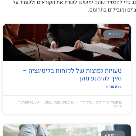
ם, כדי להבטיח שהם ימשיכו לשרת את הקוראים ולשמור על
ים ומובילים בתחומם.
שדרוגים
טעויות נפוצות של לקוחות בליטיגציה –
ואיך להימנע מהן
קרא עוד »
ברקוביץ אהרוני זיו עורכי דין
30 בספטמבר 2025
30 בספטמבר
2025
דיני עבודה