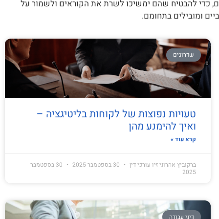
ם, כדי להבטיח שהם ימשיכו לשרת את הקוראים ולשמור על
ים ומובילים בתחומם.
שדרוגים
טעויות נפוצות של לקוחות בליטיגציה –
ואיך להימנע מהן
קרא עוד »
ברקוביץ אהרוני זיו עורכי דין
30 בספטמבר 2025
30 בספטמבר
2025
דיני עבודה