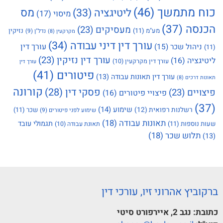
כוח מתמשך
(46)
מס
ליטיגציה
(33)
מיסוי
(17)
הכנסה
(37)
מעסיקים
(23)
מע"מ
(11)
נזיקין
נדל"ן
(9)
מקרקעין
(8)
עורך דין דיני עבודה
(34)
עורך דין
ניהול שכר
(15)
(11)
עורך דין נזיקין
(23)
ליטיגציה
(16)
עורך דין מקרקעין
(10)
עורך דין
פיטורים
(41)
עורך דין תאונות עבודה
(13)
תאונות דרכים
(8)
קורונה
פסקי דין
(28)
פיצויים
(23)
פיצויי פיטורים
(16)
(37)
שימוע
(14)
רשלנות רפואית
(12)
שכר
(11)
שימוע לפני פיטורים
(9)
תאונות עבודה
(18)
תגמולי עובד
שעות נוספות
(11)
תאונת עבודה
(10)
תלוש שכר
(18)
(13)
ברקוביץ אהרוני זיו, עורכי דין
כתובת:
נגב 2, איירפורט סיטי