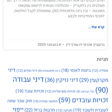
חוזים חכמים הם אחת המהפכות המשמעותיות של המאה ה־21. הם
משלבים בין בלוקצ'יין – טכנולוגיה מבוזרת לרישום עסקאות
מאובטח – ובין בינה מלאכותית (AI), שמסוגלת לקבל החלטות,
לאכוף התחייבויות ולבצע
קרא עוד...
ברקוביץ אהרוני זיו עורכי דין
4 בנובמבר 2025
תגיות
דיני
ביטוח לאומי
(18)
אפליה
(12)
דיני חוזים
(12)
בינה מלאכותית
(9)
דיני עבודה
דיני נזיקין
(36)
מקרקעין
(29)
(90)
זכויות עובד
(19)
זכויות סוציאליות
(12)
דמי הבראה
(9)
זכויות עובדים
(59)
חוק שכר שווה
חופשה שנתית
(10)
ייפוי
חרבות ברזל
(22)
לעובדת ולעובד
(19)
חקיקה
(12)