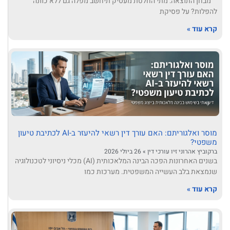
מבחן התוצאה: מתי החלטת מעסיק תיחשב מפלה גם ללא כוונה
להפלות? על פסיקת
קרא עוד »
מוסר ואלגוריתם: האם עורך דין רשאי להיעזר ב-AI לכתיבת טיעון
משפטי?
ברקוביץ אהרוני זיו עורכי דין
26 ביולי 2026
בשנים האחרונות הפכה הבינה המלאכותית (AI) מכלי ניסיוני לטכנולוגיה
שנמצאת בלב העשייה המשפטית. מערכות כמו
קרא עוד »