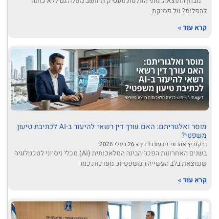
מבחן התוצאה: מתי החלטת מעסיק תיחשב מפלה גם ללא כוונה
להפלות? על פסיקת
קרא עוד »
מוסר ואלגוריתם: האם עורך דין רשאי להיעזר ב-AI לכתיבת טיעון
משפטי?
ברקוביץ אהרוני זיו עורכי דין
26 ביולי 2026
בשנים האחרונות הפכה הבינה המלאכותית (AI) מכלי ניסיוני לטכנולוגיה
שנמצאת בלב העשייה המשפטית. מערכות כמו
קרא עוד »